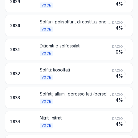
2829
4%
VOCE
Solfuri; polisolfuri, di costituzione chimica definita o no
DAZIO
2830
4%
VOCE
Ditioniti e solfossilati
DAZIO
2831
0%
VOCE
Solfiti; tiosolfati
DAZIO
2832
4%
VOCE
Solfati; allumi; perossolfati (persolfati)
DAZIO
2833
4%
VOCE
Nitriti; nitrati
DAZIO
2834
4%
VOCE