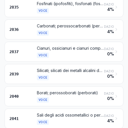
Fosfinati (ipofosfiti), fosfonati (fosfiti) e fosfati; polifosfati, di costituzione chimica definita o no
DAZIO
2835
4%
VOCE
Carbonati; perossocarbonati (percarbonati); carbonato di ammonio del commercio contenente carbammato di ammonio
DAZIO
2836
4%
VOCE
Cianuri, ossicianuri e cianuri complessi
DAZIO
2837
0%
VOCE
Silicati; silicati dei metalli alcalini del commercio
DAZIO
2839
0%
VOCE
Borati; perossoborati (perborati)
DAZIO
2840
0%
VOCE
Sali degli acidi ossometallici o perossometallici
DAZIO
2841
4%
VOCE