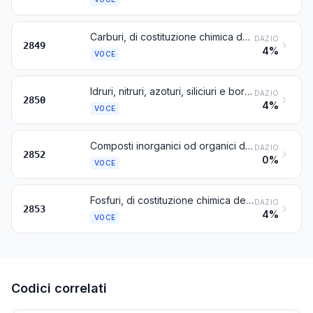
Carburi, di costituzione chimica definita o no
DAZIO
2849
4%
VOCE
Idruri, nitruri, azoturi, siliciuri e boruri, di costituzione chimica definita o no, diversi dai composti che costituiscono ugualmente carburi della voce 2849
DAZIO
2850
4%
VOCE
Composti inorganici od organici del mercurio, anche chimicamente definiti, esclusi gli amalgami
DAZIO
2852
0%
VOCE
Fosfuri, di costituzione chimica definita o no, esclusi i ferrofosfori; altri composti inorganici (comprese le acque distillate, di conducibilità o dello stesso grado di purezza); aria liquida (compresa l'aria liquida da cui sono stati eliminati i gas rari); aria compressa; amalgami, diversi da quelli di metalli preziosi
DAZIO
2853
4%
VOCE
Codici correlati