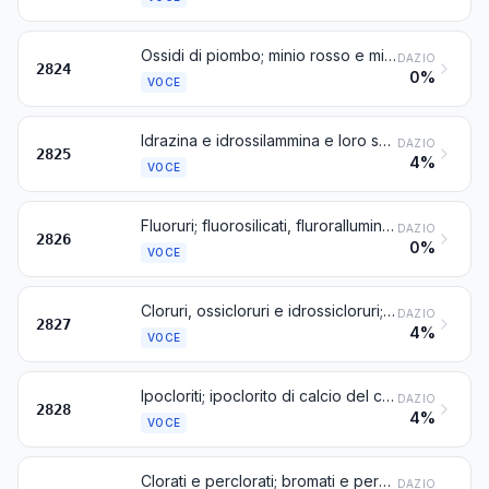
Ossidi di piombo; minio rosso e minio arancione
DAZIO
2824
0%
VOCE
Idrazina e idrossilammina e loro sali inorganici; altre basi inorganiche; altri ossidi, idrossidi e perossidi di metalli
DAZIO
2825
4%
VOCE
Fluoruri; fluorosilicati, fluroralluminati e altri sali complessi del fluoro
DAZIO
2826
0%
VOCE
Cloruri, ossicloruri e idrossicloruri; bromuri e ossibromuri; ioduri e ossiioduri
DAZIO
2827
4%
VOCE
Ipocloriti; ipoclorito di calcio del commercio; cloriti; ipobromiti
DAZIO
2828
4%
VOCE
Clorati e perclorati; bromati e perbromati; iodati e periodati
DAZIO