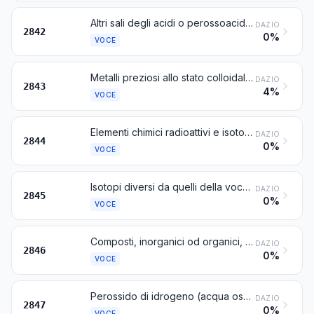
Altri sali degli acidi o perossoacidi inorganici (compresi gli alluminosilicati di costituzione chimica definita o no), diversi dagli azoturi
DAZIO
2842
0%
VOCE
Metalli preziosi allo stato colloidale; composti inorganici od organici di metalli preziosi, di costituzione chimica definita o no; amalgami di metalli preziosi
DAZIO
2843
4%
VOCE
Elementi chimici radioattivi e isotopi radioattivi (compresi gli elementi chimici e gli isotopi fissili o fertili) e loro composti; miscele e residui contenenti tali prodotti
DAZIO
2844
0%
VOCE
Isotopi diversi da quelli della voce 2844; loro composti inorganici od organici, di costituzione chimica definita o no
DAZIO
2845
0%
VOCE
Composti, inorganici od organici, dei metalli delle terre rare, dell'ittrio o dello scandio o di miscele di tali metalli
DAZIO
2846
0%
VOCE
Perossido di idrogeno (acqua ossigenata) anche solidificato con urea
DAZIO
2847
0%
VOCE