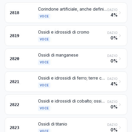
Corindone artificiale, anche definito chimicamente; ossido di alluminio; idrossido di alluminio
DAZIO
2818
4%
VOCE
Ossidi e idrossidi di cromo
DAZIO
2819
0%
VOCE
Ossidi di manganese
DAZIO
2820
0%
VOCE
Ossidi e idrossidi di ferro; terre coloranti contenenti, in peso, 70 % o più di ferro combinato, calcolato come Fe2O3
DAZIO
2821
4%
VOCE
Ossidi e idrossidi di cobalto; ossidi di cobalto del commercio
DAZIO
2822
0%
VOCE
Ossidi di titanio
DAZIO
2823
0%
VOCE