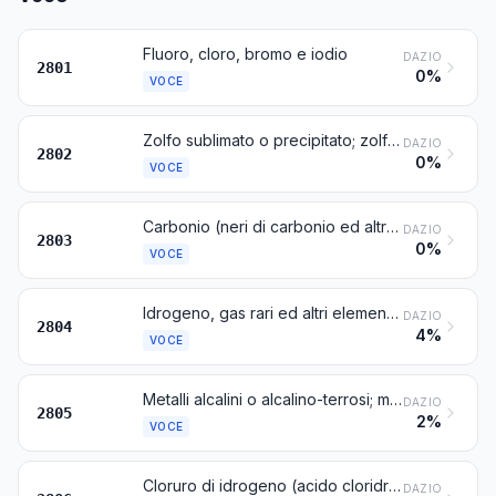
Fluoro, cloro, bromo e iodio
DAZIO
2801
0%
VOCE
Zolfo sublimato o precipitato; zolfo colloidale
DAZIO
2802
0%
VOCE
Carbonio (neri di carbonio ed altre forme di carbonio non nominate né comprese altrove)
DAZIO
2803
0%
VOCE
Idrogeno, gas rari ed altri elementi non metallici
DAZIO
2804
4%
VOCE
Metalli alcalini o alcalino-terrosi; metalli delle terre rare, scandio e ittrio, anche miscelati o in lega fra loro; mercurio
DAZIO
2805
2%
VOCE
Cloruro di idrogeno (acido cloridrico); acido clorosolforico
DAZIO