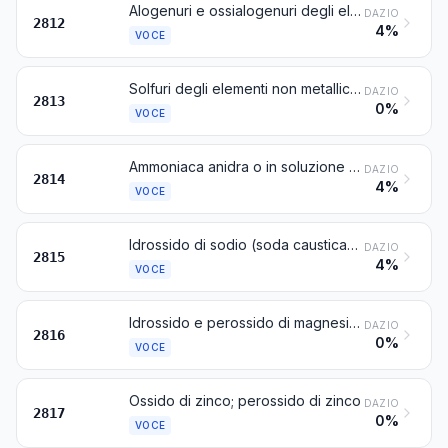
Alogenuri e ossialogenuri degli elementi non metallici
DAZIO
2812
4%
VOCE
Solfuri degli elementi non metallici; trisolfuro di fosforo del commercio
DAZIO
2813
0%
VOCE
Ammoniaca anidra o in soluzione acquosa (ammoniaca)
DAZIO
2814
4%
VOCE
Idrossido di sodio (soda caustica); idrossido di potassio (potassa caustica); perossidi di sodio o di potassio
DAZIO
2815
4%
VOCE
Idrossido e perossido di magnesio; ossidi, idrossidi e perossidi, di stronzio o di bario
DAZIO
2816
0%
VOCE
Ossido di zinco; perossido di zinco
DAZIO
2817
0%
VOCE