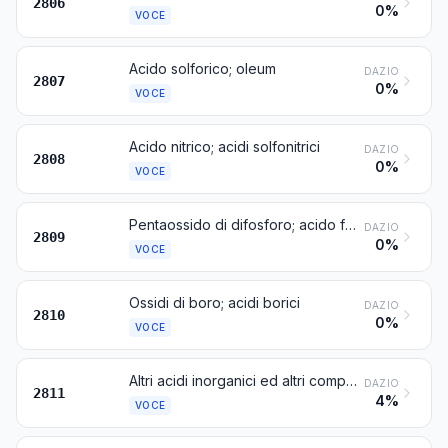
2806
0%
VOCE
Acido solforico; oleum
DAZIO
2807
0%
VOCE
Acido nitrico; acidi solfonitrici
DAZIO
2808
0%
VOCE
Pentaossido di difosforo; acido fosforico e acidi polifosforici, di costituzione chimica definita o no
DAZIO
2809
0%
VOCE
Ossidi di boro; acidi borici
DAZIO
2810
0%
VOCE
Altri acidi inorganici ed altri composti ossigenati inorganici degli elementi non metallici
DAZIO
2811
4%
VOCE