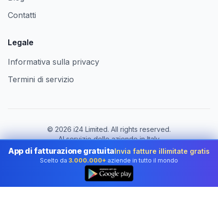
Contatti
Legale
Informativa sulla privacy
Termini di servizio
©
2026
i24 Limited. All rights reserved.
Al servizio delle aziende in Italy
App di fatturazione gratuita
Invia fatture illimitate gratis
Cambia paese:
Italy
Scelto da
3.000.000+
aziende in tutto il mondo