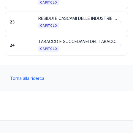
CAPITOLO
RESIDUI E CASCAMI DELLE INDUSTRIE ALIMENTARI; ALIMENTI PREPARATI PER GLI ANIMALI
23
CAPITOLO
TABACCO E SUCCEDANEI DEL TABACCO LAVORATI; PRODOTTI, ANCHE CONTENENTI NICOTINA, DESTINATI ALL'INALAZIONE SENZA COMBUSTIONE; ALTRI PRODOTTI CONTENENTI NICOTINA DESTINATI ALL'ASSUNZIONE DI NICOTINA NEL CORPO UMANO
24
CAPITOLO
←
Torna alla ricerca