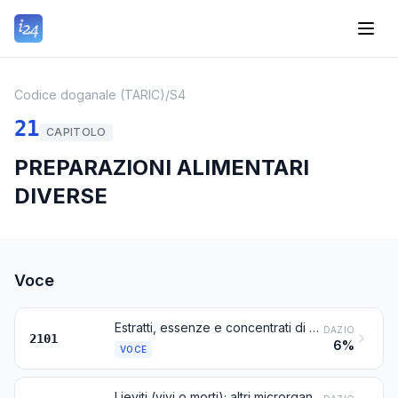
Codice doganale (TARIC)
/
S4
21
CAPITOLO
PREPARAZIONI ALIMENTARI
DIVERSE
Voce
Estratti, essenze e concentrati di caffè, di tè o di mate e preparazioni a base di questi prodotti o a base di caffè, tè o mate; cicoria torrefatta ed altri succedanei torrefatti del caffè e loro estratti, essenze e concentrati
DAZIO
2101
6%
VOCE
Lieviti (vivi o morti); altri microrganismi monocellulari morti (esclusi i vaccini della voce 3002); lieviti in polvere, preparati