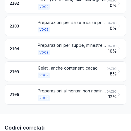
DAZIO
2102
0%
VOCE
Preparazioni per salse e salse preparate; condimenti composti; farina di senape e senape preparata
DAZIO
2103
0%
VOCE
Preparazioni per zuppe, minestre o brodi; zuppe, minestre o brodi, preparati; preparazioni alimentari composte omogeneizzate
DAZIO
2104
10%
VOCE
Gelati, anche contenenti cacao
DAZIO
2105
8%
VOCE
Preparazioni alimentari non nominate né comprese altrove
DAZIO
2106
12%
VOCE
Codici correlati