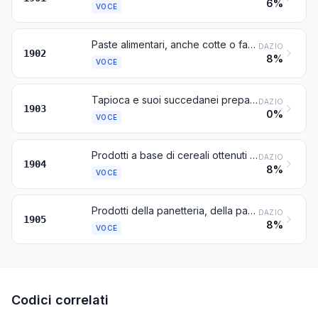
6%
VOCE
Paste alimentari, anche cotte o farcite (di carne o di altre sostanze) oppure altrimenti preparate, quali spaghetti, maccheroni, tagliatelle, lasagne, gnocchi, ravioli, cannelloni; cuscus, anche preparato
DAZIO
1902
8%
VOCE
Tapioca e suoi succedanei preparati a partire da fecole, in forma di fiocchi, grumi, granelli perlacei, scarti di setacciature o forme simili
DAZIO
1903
0%
VOCE
Prodotti a base di cereali ottenuti per soffiatura o tostatura (per esempio: « corn flakes »); cereali (diversi dal granturco) in grani o in forma di fiocchi oppure di altri grani lavorati (escluse le farine, le semole e i semolini), precotti o altrimenti preparati, non nominati né compresi altrove
DAZIO
1904
8%
VOCE
Prodotti della panetteria, della pasticceria o della biscotteria, anche con aggiunta di cacao; ostie, capsule vuote dei tipi utilizzati per medicamenti, ostie per sigilli, paste in sfoglie essiccate di farina, di amido o di fecola e prodotti simili
DAZIO
1905
8%
VOCE
Codici correlati