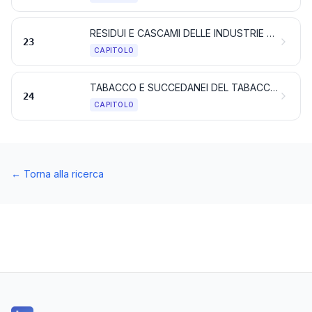
RESIDUI E CASCAMI DELLE INDUSTRIE ALIMENTARI; ALIMENTI PREPARATI PER GLI ANIMALI
23
CAPITOLO
TABACCO E SUCCEDANEI DEL TABACCO LAVORATI; PRODOTTI, ANCHE CONTENENTI NICOTINA, DESTINATI ALL'INALAZIONE SENZA COMBUSTIONE; ALTRI PRODOTTI CONTENENTI NICOTINA DESTINATI ALL'ASSUNZIONE DI NICOTINA NEL CORPO UMANO
24
CAPITOLO
←
Torna alla ricerca