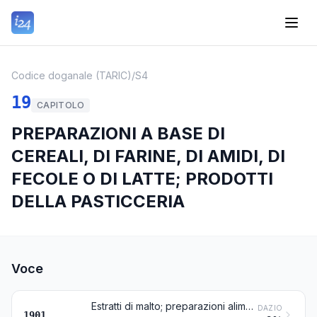
Codice doganale (TARIC)
/
S4
19
CAPITOLO
PREPARAZIONI A BASE DI
CEREALI, DI FARINE, DI AMIDI, DI
FECOLE O DI LATTE; PRODOTTI
DELLA PASTICCERIA
Voce
Estratti di malto; preparazioni alimentari di farine, semole, semolini, amidi, fecole o estratti di malto, non contenenti cacao o contenenti meno di 40 %, in peso, di cacao calcolato su una base completamente sgrassata, non nominate né comprese altrove; preparazioni alimentari di prodotti delle voci da 0401 a 0404, non contenenti cacao o contenenti meno di 5 %, in peso, di cacao calcolato su una base completamente sgrassata, non nominate né comprese altrove
DAZIO
1901