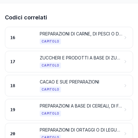
Codici correlati
PREPARAZIONI DI CARNE, DI PESCI O DI CROSTACEI, DI MOLLUSCHI O DI ALTRI INVERTEBRATI ACQUATICI, O DI INSETTI
16
CAPITOLO
ZUCCHERI E PRODOTTI A BASE DI ZUCCHERI
17
CAPITOLO
CACAO E SUE PREPARAZIONI
18
CAPITOLO
PREPARAZIONI A BASE DI CEREALI, DI FARINE, DI AMIDI, DI FECOLE O DI LATTE; PRODOTTI DELLA PASTICCERIA
19
CAPITOLO
PREPARAZIONI DI ORTAGGI O DI LEGUMI, DI FRUTTA, DI FRUTTA A GUSCIO O DI ALTRE PARTI DI PIANTE
20
CAPITOLO