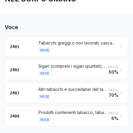
Voce
Tabacchi greggi o non lavorati; cascami di tabacco
2401
VOCE
Sigari (compresi i sigari spuntati), sigaretti e sigarette, di tabacco o di succedanei del tabacco
DAZIO
2402
50%
VOCE
Altri tabacchi e succedanei del tabacco, lavorati; tabacchi « omogeneizzati » o « ricostituiti »; estratti e sughi di tabacco
DAZIO
2403
70%
VOCE
Prodotti contenenti tabacco, tabacco ricostituito, nicotina o succedanei del tabacco o della nicotina, destinati all'inalazione senza combustione; altri prodotti contenenti nicotina destinati all'assunzione di nicotina nel corpo umano
DAZIO
2404
6%
VOCE