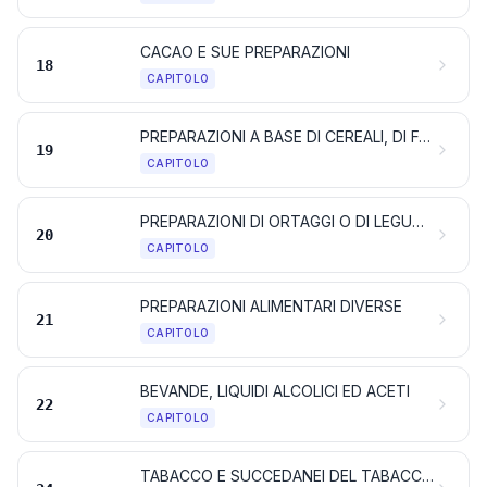
CACAO E SUE PREPARAZIONI
18
CAPITOLO
PREPARAZIONI A BASE DI CEREALI, DI FARINE, DI AMIDI, DI FECOLE O DI LATTE; PRODOTTI DELLA PASTICCERIA
19
CAPITOLO
PREPARAZIONI DI ORTAGGI O DI LEGUMI, DI FRUTTA, DI FRUTTA A GUSCIO O DI ALTRE PARTI DI PIANTE
20
CAPITOLO
PREPARAZIONI ALIMENTARI DIVERSE
21
CAPITOLO
BEVANDE, LIQUIDI ALCOLICI ED ACETI
22
CAPITOLO
TABACCO E SUCCEDANEI DEL TABACCO LAVORATI; PRODOTTI, ANCHE CONTENENTI NICOTINA, DESTINATI ALL'INALAZIONE SENZA COMBUSTIONE; ALTRI PRODOTTI CONTENENTI NICOTINA DESTINATI ALL'ASSUNZIONE DI NICOTINA NEL CORPO UMANO