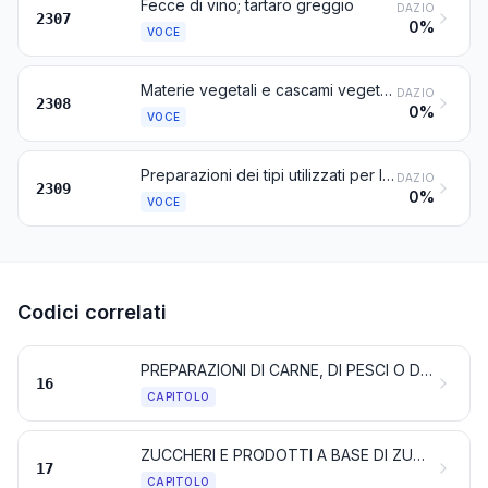
Fecce di vino; tartaro greggio
DAZIO
2307
0%
VOCE
Materie vegetali e cascami vegetali, residui e sottoprodotti vegetali, anche agglomerati in forma di pellets, dei tipi utilizzati per l'alimentazione degli animali, non nominati né compresi altrove
DAZIO
2308
0%
VOCE
Preparazioni dei tipi utilizzati per l'alimentazione degli animali
DAZIO
2309
0%
VOCE
Codici correlati
PREPARAZIONI DI CARNE, DI PESCI O DI CROSTACEI, DI MOLLUSCHI O DI ALTRI INVERTEBRATI ACQUATICI, O DI INSETTI
16
CAPITOLO
ZUCCHERI E PRODOTTI A BASE DI ZUCCHERI
17
CAPITOLO