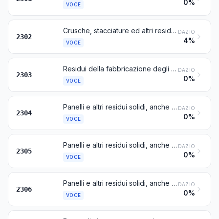
0%
VOCE
Crusche, stacciature ed altri residui, anche agglomerati in forma di pellets, della vagliatura, della molitura o di altre lavorazioni dei cereali o dei legumi
DAZIO
2302
4%
VOCE
Residui della fabbricazione degli amidi e residui simili, polpe di barbabietole, cascami di canne da zucchero ed altri cascami della fabbricazione dello zucchero, avanzi della fabbricazione della birra o della distillazione degli alcoli, anche agglomerati in forma di pellets
DAZIO
2303
0%
VOCE
Panelli e altri residui solidi, anche macinati o agglomerati in forma di pellets, derivanti dall’estrazione dell'olio di soia
DAZIO
2304
0%
VOCE
Panelli e altri residui solidi, anche macinati o agglomerati in forma di pellets, derivanti dall'estrazione dell'olio d'arachide
DAZIO
2305
0%
VOCE
Panelli e altri residui solidi, anche macinati o agglomerati in forma di pellet, derivanti dall'estrazione di grassi od oli vegetali o di origine microbica, diversi da quelli delle voci 2304 o 2305
DAZIO
2306
0%
VOCE