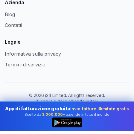
Azienda
Blog
Contatti
Legale
Informativa sulla privacy
Termini di servizio
©
2026
i24 Limited. All rights reserved.
Al servizio delle aziende in Italy
App di fatturazione gratuita
Invia fatture illimitate gratis
Cambia paese:
Italy
Scelto da
3.000.000+
aziende in tutto il mondo