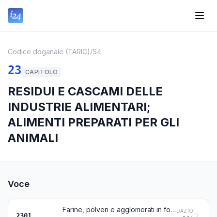
Codice doganale (TARIC)
/
S4
23
CAPITOLO
RESIDUI E CASCAMI DELLE
INDUSTRIE ALIMENTARI;
ALIMENTI PREPARATI PER GLI
ANIMALI
Voce
Farine, polveri e agglomerati in forma di pellets, di carni, di frattaglie, di pesci o di crostacei, di molluschi o di altri invertebrati acquatici, non adatti all'alimentazione umana; ciccioli
DAZIO
2301