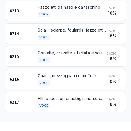
Fazzoletti da naso e da taschino
DAZIO
6213
10%
VOCE
Scialli, sciarpe, foulards, fazzoletti da collo, sciarpette, mantiglie, veli e velette e manufatti simili
DAZIO
6214
8%
VOCE
Cravatte, cravatte a farfalla e sciarpe-cravatte
DAZIO
6215
6%
VOCE
Guanti, mezzoguanti e muffole
DAZIO
6216
0%
VOCE
Altri accessori di abbigliamento confezionati; parti di indumenti ed accessori di abbigliamento, diversi da quelli della voce 6212
DAZIO
6217
6%
VOCE