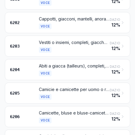
12%
VOCE
Cappotti, giacconi, mantelli, anorak (comprese le giacche da sci), giacche a vento, giacche antivento e articoli simili, per donna o ragazza, diversi da quelli della voce 6204
DAZIO
6202
12%
VOCE
Vestiti o insiemi, completi, giacche, pantaloni, tute con bretelle (salopettes), pantaloni che scendono sino al ginocchio incluso e « shorts » (diversi da quelli da bagno), per uomo o ragazzo
DAZIO
6203
12%
VOCE
Abiti a giacca (tailleurs), completi, giacche, abiti interi, gonne, gonne-pantaloni, pantaloni, tute con bretelle (salopettes), pantaloni che scendono sino al ginocchio incluso e « shorts » (diversi da quelli da bagno), per donna o ragazza
DAZIO
6204
12%
VOCE
Camicie e camicette per uomo o ragazzo
DAZIO
6205
12%
VOCE
Camicette, bluse e bluse-camicette, per donna o ragazza
DAZIO
6206
12%
VOCE