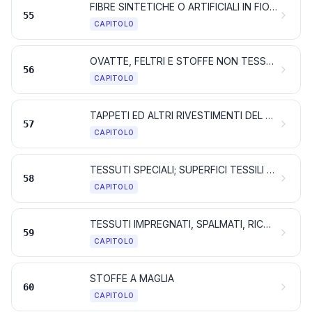
FIBRE SINTETICHE O ARTIFICIALI IN FIOCCO
55
CAPITOLO
OVATTE, FELTRI E STOFFE NON TESSUTE; FILATI SPECIALI; SPAGO, CORDE E FUNI; MANUFATTI DI CORDERIA
56
CAPITOLO
TAPPETI ED ALTRI RIVESTIMENTI DEL SUOLO DI MATERIE TESSILI
57
CAPITOLO
TESSUTI SPECIALI; SUPERFICI TESSILI TAFTATE; PIZZI; ARAZZI; PASSAMANERIA; RICAMI
58
CAPITOLO
TESSUTI IMPREGNATI, SPALMATI, RICOPERTI O STRATIFICATI; ARTICOLI TESSILI ADATTI ALL’USO INDUSTRIALE
59
CAPITOLO
STOFFE A MAGLIA
60
CAPITOLO