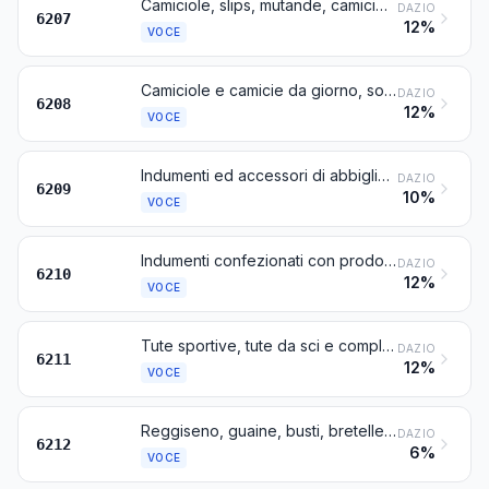
Camiciole, slips, mutande, camicie da notte, pigiami, accappatoi da bagno, vesti da camera e manufatti simili, per uomo o ragazzo
DAZIO
6207
12%
VOCE
Camiciole e camicie da giorno, sottovesti o sottabiti, sottogonne, slips e mutandine, camicie da notte, pigiami, vestaglie, accappatoi da bagno, vesti da camera e manufatti simili, per donna o ragazza
DAZIO
6208
12%
VOCE
Indumenti ed accessori di abbigliamento per bambini piccoli (bébés)
DAZIO
6209
10%
VOCE
Indumenti confezionati con prodotti delle voci 5602, 5603, 5903, 5906 e 5907
DAZIO
6210
12%
VOCE
Tute sportive, tute da sci e completi da sci, costumi, mutandine e slips da bagno; altri indumenti
DAZIO
6211
12%
VOCE
Reggiseno, guaine, busti, bretelle, giarrettiere, reggicalze e manufatti simili e loro parti, anche a maglia
DAZIO
6212
6%
VOCE