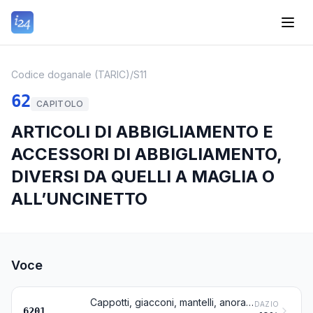
Codice doganale (TARIC)
/
S11
62
CAPITOLO
ARTICOLI DI ABBIGLIAMENTO E
ACCESSORI DI ABBIGLIAMENTO,
DIVERSI DA QUELLI A MAGLIA O
ALL’UNCINETTO
Voce
Cappotti, giacconi, mantelli, anorak (comprese le giacche da sci), giacche a vento , giacche antivento e articoli simili, per uomo o ragazzo, diversi da quelli della voce 6203
DAZIO
6201