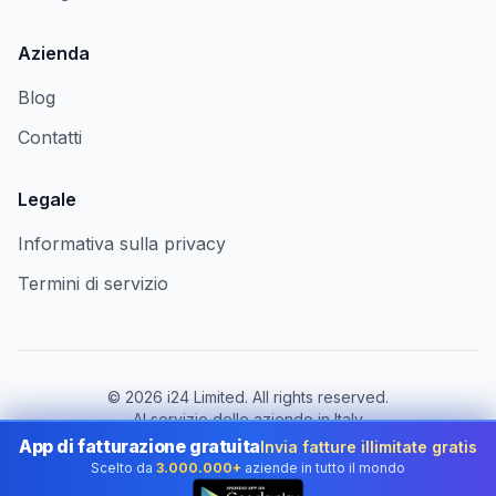
Azienda
Blog
Contatti
Legale
Informativa sulla privacy
Termini di servizio
©
2026
i24 Limited. All rights reserved.
Al servizio delle aziende in Italy
App di fatturazione gratuita
Invia fatture illimitate gratis
Cambia paese:
Italy
Scelto da
3.000.000+
aziende in tutto il mondo