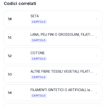
Codici correlati
SETA
50
CAPITOLO
LANA, PELI FINI O GROSSOLANI, FILATI E TESSUTI DI CRINE
51
CAPITOLO
COTONE
52
CAPITOLO
ALTRE FIBRE TESSILI VEGETALI; FILATI DI CARTA E TESSUTI DI FILATI DI CARTA
53
CAPITOLO
FILAMENTI SINTETICI O ARTIFICIALI; lamelle e forme simili di materie tessili sintetiche o artificiali
54
CAPITOLO