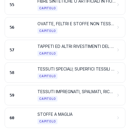
FIBRE SINTETICHE O ARTIFICIALI IN FIOCCO
55
CAPITOLO
OVATTE, FELTRI E STOFFE NON TESSUTE; FILATI SPECIALI; SPAGO, CORDE E FUNI; MANUFATTI DI CORDERIA
56
CAPITOLO
TAPPETI ED ALTRI RIVESTIMENTI DEL SUOLO DI MATERIE TESSILI
57
CAPITOLO
TESSUTI SPECIALI; SUPERFICI TESSILI TAFTATE; PIZZI; ARAZZI; PASSAMANERIA; RICAMI
58
CAPITOLO
TESSUTI IMPREGNATI, SPALMATI, RICOPERTI O STRATIFICATI; ARTICOLI TESSILI ADATTI ALL’USO INDUSTRIALE
59
CAPITOLO
STOFFE A MAGLIA
60
CAPITOLO