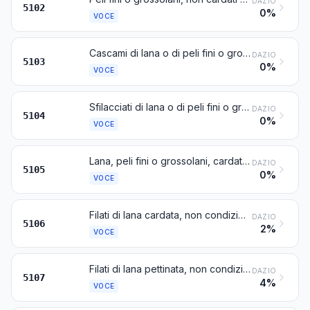
DAZIO
5102
0%
VOCE
Cascami di lana o di peli fini o grossolani, compresi i cascami di filati ma esclusi gli sfilacciati
DAZIO
5103
0%
VOCE
Sfilacciati di lana o di peli fini o grossolani
DAZIO
5104
0%
VOCE
Lana, peli fini o grossolani, cardati o pettinati (compresa la « lana pettinata alla rinfusa »)
DAZIO
5105
0%
VOCE
Filati di lana cardata, non condizionati per la vendita al minuto
DAZIO
5106
2%
VOCE
Filati di lana pettinata, non condizionati per la vendita al minuto
DAZIO
5107
4%
VOCE