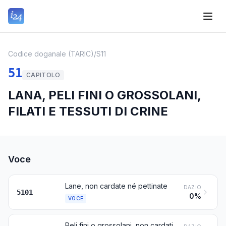
Codice doganale (TARIC)
/
S11
51
CAPITOLO
LANA, PELI FINI O GROSSOLANI,
FILATI E TESSUTI DI CRINE
Voce
Lane, non cardate né pettinate
DAZIO
5101
0%
VOCE
Peli fini o grossolani, non cardati né pettinati