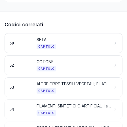
Codici correlati
SETA
50
CAPITOLO
COTONE
52
CAPITOLO
ALTRE FIBRE TESSILI VEGETALI; FILATI DI CARTA E TESSUTI DI FILATI DI CARTA
53
CAPITOLO
FILAMENTI SINTETICI O ARTIFICIALI; lamelle e forme simili di materie tessili sintetiche o artificiali
54
CAPITOLO