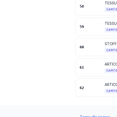
TESSUT
58
CAPIT
59
CAPIT
STOFF
60
CAPIT
ARTICO
61
CAPIT
62
CAPIT
←
Torna alla ricerca