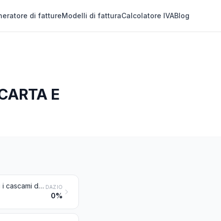
eratore di fatture
Modelli di fattura
Calcolatore IVA
Blog
 CARTA E
Lino greggio o preparato, ma non filato; stoppe e cascami di lino (compresi i cascami di filati e gli sfilacciati)
DAZIO
0%