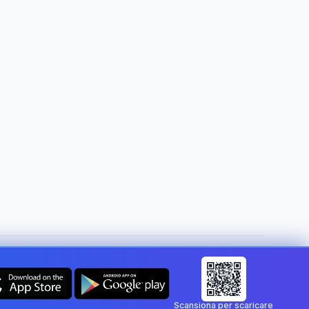
Cambia paese:
Italy
Scansiona per scaricare