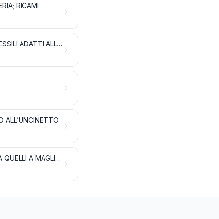
ERIA; RICAMI
TESSUTI IMPREGNATI, SPALMATI, RICOPERTI O STRATIFICATI; ARTICOLI TESSILI ADATTI ALL’USO INDUSTRIALE
 O ALL’UNCINETTO
ARTICOLI DI ABBIGLIAMENTO E ACCESSORI DI ABBIGLIAMENTO, DIVERSI DA QUELLI A MAGLIA O ALL’UNCINETTO