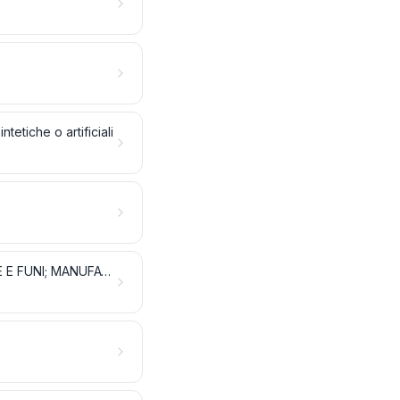
tetiche o artificiali
OVATTE, FELTRI E STOFFE NON TESSUTE; FILATI SPECIALI; SPAGO, CORDE E FUNI; MANUFATTI DI CORDERIA