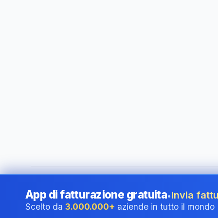
©
2026
i24 Limited. All rights reserved.
•
Al servizio delle a
App di fatturazione gratuita
Invia fattu
•
Scelto da
3.000.000+
aziende in tutto il mondo