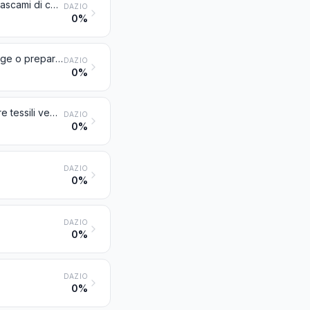
Canapa (Cannabis sativa L.), greggia o preparata, ma non filata; stoppe e cascami di canapa (compresi i cascami di filati e gli sfilacciati)
DAZIO
0%
Iuta ed altre fibre tessili liberiane (esclusi il lino, la canapa ed il ramiè), gregge o preparate, ma non filate; stoppe e cascami di tali fibre (compresi i cascami di filati e gli sfilacciati)
DAZIO
0%
Cocco, abaca (canapa di Manila o « Musa textilis Nee »), ramiè ed altre fibre tessili vegetali non nominate né comprese altrove, gregge o preparate ma non filate; stoppe e cascami di tali fibre (compresi i cascami di filati e gli sfilacciati)
DAZIO
0%
DAZIO
0%
DAZIO
0%
DAZIO
0%