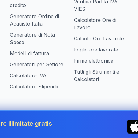
Verifica Partita IVA
credito
VIES
Generatore Ordine di
Calcolatore Ore di
Acquisto Italia
Lavoro
Generatore di Nota
Calcolo Ore Lavorate
Spese
Foglio ore lavorate
Modelli di fattura
Firma elettronica
Generatori per Settore
Tutti gli Strumenti e
Calcolatore IVA
Calcolatori
Calcolatore Stipendio
ziende in Italy
re illimitate gratis