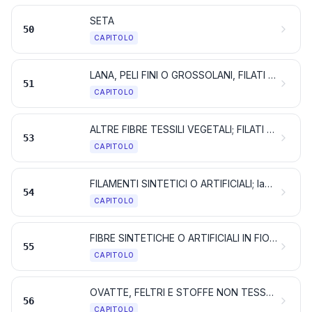
SETA
50
CAPITOLO
LANA, PELI FINI O GROSSOLANI, FILATI E TESSUTI DI CRINE
51
CAPITOLO
ALTRE FIBRE TESSILI VEGETALI; FILATI DI CARTA E TESSUTI DI FILATI DI CARTA
53
CAPITOLO
FILAMENTI SINTETICI O ARTIFICIALI; lamelle e forme simili di materie tessili sintetiche o artificiali
54
CAPITOLO
FIBRE SINTETICHE O ARTIFICIALI IN FIOCCO
55
CAPITOLO
OVATTE, FELTRI E STOFFE NON TESSUTE; FILATI SPECIALI; SPAGO, CORDE E FUNI; MANUFATTI DI CORDERIA
56
CAPITOLO