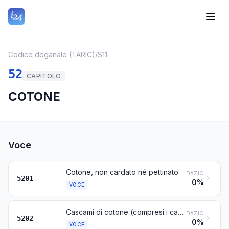
Codice doganale (TARIC)
/
S11
52
CAPITOLO
COTONE
Voce
Cotone, non cardato né pettinato
DAZIO
5201
0%
VOCE
Cascami di cotone (compresi i cascami di filati e gli sfilacciati)
DAZIO
5202
0%
VOCE