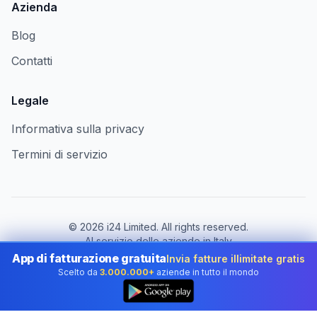
Azienda
Blog
Contatti
Legale
Informativa sulla privacy
Termini di servizio
©
2026
i24 Limited. All rights reserved.
Al servizio delle aziende in Italy
App di fatturazione gratuita
Invia fatture illimitate gratis
Cambia paese:
Italy
Scelto da
3.000.000+
aziende in tutto il mondo