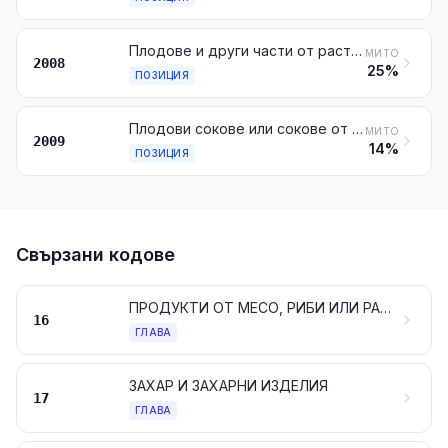
Плодове и други части от растения, годни за консумация, приготвени или консервирани по друг начин, със или без прибавка на захар или други подсладители или алкохол, неупоменати, нито включени другаде
МИТО
2008
25%
ПОЗИЦИЯ
Плодови сокове или сокове от черупкови плодове (включително гроздова мъст и кокосова вода) и зеленчукови сокове, неферментирали, без прибавка на алкохол, със или без прибавка на захар или други подсладители
МИТО
2009
14%
ПОЗИЦИЯ
Свързани кодове
ПРОДУКТИ ОТ МЕСО, РИБИ ИЛИ РАКООБРАЗНИ, МЕКОТЕЛИ ИЛИ ДРУГИ ВОДНИ БЕЗГРЪБНАЧНИ ИЛИ ОТ НАСЕКОМИ
16
ГЛАВА
ЗАХАР И ЗАХАРНИ ИЗДЕЛИЯ
17
ГЛАВА