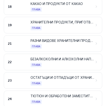
КАКАО И ПРОДУКТИ ОТ КАКАО
18
ГЛАВА
ХРАНИТЕЛНИ ПРОДУКТИ, ПРИГОТВЕНИ НА БАЗАТА НА ЖИТНИ РАСТЕНИЯ, БРАШНА, СКОРБЯЛА, НИШЕСТЕ ИЛИ МЛЯКО; ТЕСТЕНИ СЛАДКАРСКИ ИЗДЕЛИЯ
19
ГЛАВА
РАЗНИ ВИДОВЕ ХРАНИТЕЛНИ ПРОДУКТИ
21
ГЛАВА
БЕЗАЛКОХОЛНИ И АЛКОХОЛНИ НАПИТКИ, ДРУГИ АЛКОХОЛСЪДЪРЖАЩИ ТЕЧНОСТИ И ВИДОВЕ ОЦЕТ
22
ГЛАВА
ОСТАТЪЦИ И ОТПАДЪЦИ ОТ ХРАНИТЕЛНАТА ПРОМИШЛЕНОСТ; ПРИГОТВЕНИ ХРАНИ ЗА ЖИВОТНИ
23
ГЛАВА
ТЮТЮН И ОБРАБОТЕНИ ЗАМЕСТИТЕЛИ НА ТЮТЮНА; ПРОДУКТИ, ДОРИ СЪДЪРЖАЩИ НИКОТИН, ПРЕДНАЗНАЧЕНИ ЗА ВДИШВАНЕ БЕЗ ГОРЕНЕ НА ПРОДУКТИТЕ; ДРУГИ ПРОДУКТИ, СЪДЪРЖАЩИ НИКОТИН, ПРЕДНАЗНАЧЕНИ ЗА ВЪВЕЖДАНЕ НА НИКОТИН В ЧОВЕШКОТО ТЯЛО
24
ГЛАВА