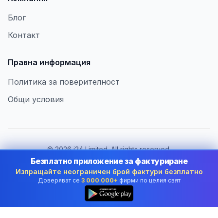
Блог
Контакт
Правна информация
Политика за поверителност
Общи условия
©
2026
i24 Limited. All rights reserved.
В услуга на бизнеса в Bulgaria
Безплатно приложение за фактуриране
Изпращайте неограничен брой фактури безплатно
Смяна на държава:
Bulgaria
Доверяват се
3 000 000+
фирми по целия свят