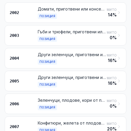
Домати, приготвени или консервирани по начин, различен от този с оцет или с оцетна киселина
МИТО
2002
14%
ПОЗИЦИЯ
Гъби и трюфели, приготвени или консервирани по начин, различен от този с оцет или с оцетна киселина
МИТО
2003
0%
ПОЗИЦИЯ
Други зеленчуци, приготвени или консервирани по начин, различен от този с оцет или оцетна киселина, замразени, различни от продуктите от № 2006
МИТО
2004
16%
ПОЗИЦИЯ
Други зеленчуци, приготвени или консервирани по начин, различен от този с оцет или с оцетна киселина, незамразени, различни от продуктите от № 2006
МИТО
2005
16%
ПОЗИЦИЯ
Зеленчуци, плодове, кори от плодове и други части от растения, консервирани със захар (изцедени, захаросани или кристализирани)
МИТО
2006
0%
ПОЗИЦИЯ
Конфитюри, желета от плодове, мармaлади, пюрета от плодове или черупкови плодове и каши от плодове или черупкови плодове, приготвени чрез варене, със или без прибавка на захар или други подсладители
МИТО
2007
20%
ПОЗИЦИЯ