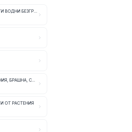
ПРОДУКТИ ОТ МЕСО, РИБИ ИЛИ РАКООБРАЗНИ, МЕКОТЕЛИ ИЛИ ДРУГИ ВОДНИ БЕЗГРЪБНАЧНИ ИЛИ ОТ НАСЕКОМИ
ХРАНИТЕЛНИ ПРОДУКТИ, ПРИГОТВЕНИ НА БАЗАТА НА ЖИТНИ РАСТЕНИЯ, БРАШНА, СКОРБЯЛА, НИШЕСТЕ ИЛИ МЛЯКО; ТЕСТЕНИ СЛАДКАРСКИ ИЗДЕЛИЯ
ТИ ОТ РАСТЕНИЯ