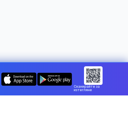
Смяна на държава:
Bulgaria
Сканирайте за
изтегляне