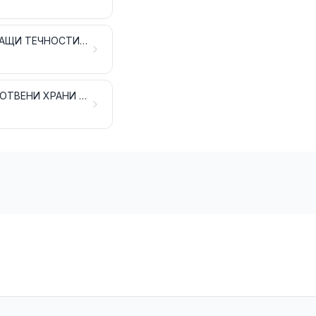
БЕЗАЛКОХОЛНИ И АЛКОХОЛНИ НАПИТКИ, ДРУГИ АЛКОХОЛСЪДЪРЖАЩИ ТЕЧНОСТИ И ВИДОВЕ ОЦЕТ
ОСТАТЪЦИ И ОТПАДЪЦИ ОТ ХРАНИТЕЛНАТА ПРОМИШЛЕНОСТ; ПРИГОТВЕНИ ХРАНИ ЗА ЖИВОТНИ