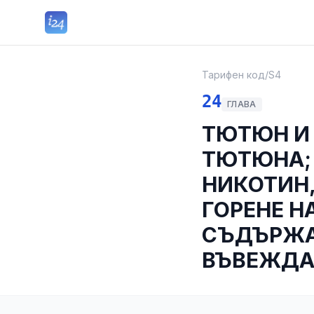
Тарифен код
/
S4
24
ГЛАВА
ТЮТЮН И
ТЮТЮНА;
НИКОТИН,
ГОРЕНЕ Н
СЪДЪРЖА
ВЪВЕЖДАН