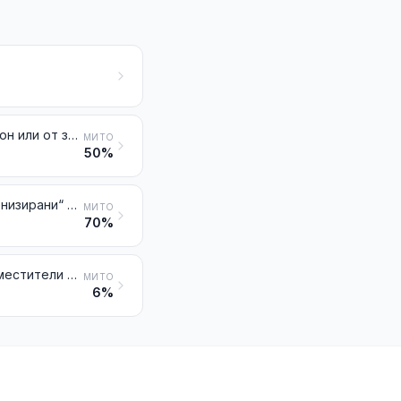
Пури (включително тези с отрязани краища), пурети и цигари от тютюн или от заместители на тютюна
МИТО
50%
Други видове тютюн и заместители на тютюна, обработени; „хомогенизирани“ или „възстановени“ тютюни; тютюневи екстракти и сокове
МИТО
70%
Продукти, съдържащи тютюн, възстановени тютюни, никотин или заместители на тютюна или никотина, предназначени за вдишване без горене на продуктите; други продукти, съдържащи никотин, предназначени за въвеждане на никотин в човешкото тяло
МИТО
6%