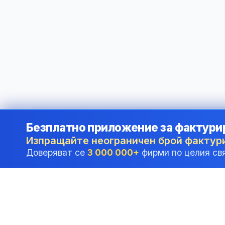
Безплатно приложение за фактури
©
2026
i24 Limited. All rights reserved.
•
В услуга на бизне
Изпращайте неограничен брой фактур
Доверяват се
3 000 000+
фирми по целия св