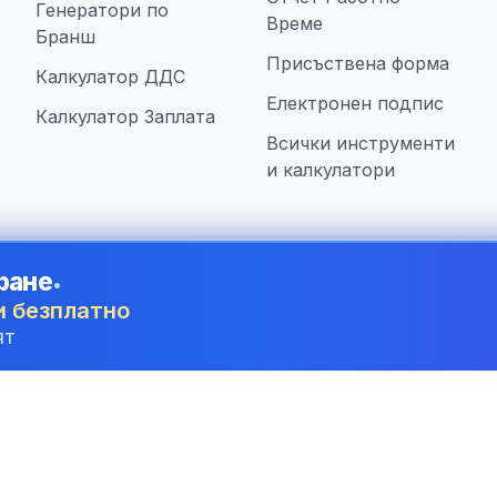
Генератори по
Време
Бранш
Присъствена форма
Калкулатор ДДС
Електронен подпис
Калкулатор Заплата
Всички инструменти
и калкулатори
ране
•
са в Bulgaria
и безплатно
ят