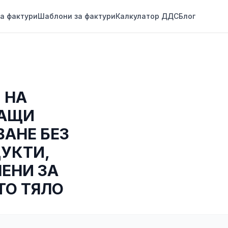
а фактури
Шаблони за фактури
Калкулатор ДДС
Блог
 НА
ЖАЩИ
АНЕ БЕЗ
ДУКТИ,
ЕНИ ЗА
ТО ТЯЛО