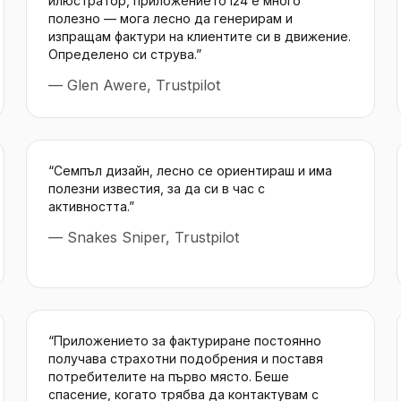
илюстратор, приложението i24 е много
полезно — мога лесно да генерирам и
изпращам фактури на клиентите си в движение.
Определено си струва.
”
—
Glen Awere, Trustpilot
“
Семпъл дизайн, лесно се ориентираш и има
полезни известия, за да си в час с
активността.
”
—
Snakes Sniper, Trustpilot
“
Приложението за фактуриране постоянно
получава страхотни подобрения и поставя
потребителите на първо място. Беше
спасение, когато трябва да контактувам с