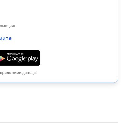
ромоцията
циите
с приложими данъци