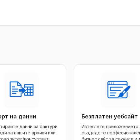
орт на данни
Безплатен уебсайт
тирайте данни за фактури
Изтеглете приложението,
оди за вашите архиви или
създадете професионале
товодител/консултант.
бизнес сайт за секунди и 