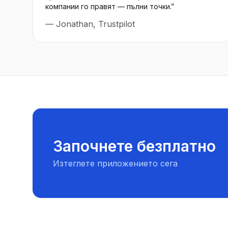
компании го правят — пълни точки.
”
—
Jonathan, Trustpilot
Започнете безплатно
Изтеглете приложението сега