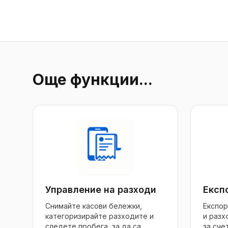
Още функции...
Управление на разходи
Експ
Снимайте касови бележки,
Експор
категоризирайте разходите и
и разх
следете пробега, за да са
за сче