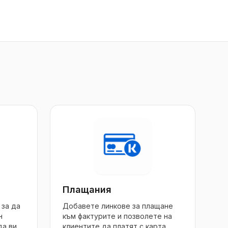
Плащания
 за да
Добавете линкове за плащане
н
към фактурите и позволете на
да ви
клиентите да платят с карта,