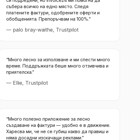
си подредени, но Invoice24 ми помогна да
събера всичко на едно място. Следя
платените фактури, одобрените оферти и
обобщенията. Препоръчвам на 100%.
”
—
palo bray-waithe, Trustpilot
“
Много лесно за използване и ми спести много
време. Поддръжката беше много отзивчива и
приятелска.
”
—
Ellie, Trustpilot
“
Много полезно приложение за лесно
създаване на фактури — удобно е в движение.
Харесва ми, че не се губиш какво да правиш и
няма досадни изскачащи реклами.
”