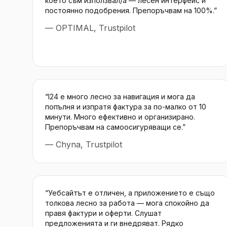
което съм използвал/а — лесен интерфейс и
постоянно подобрения. Препоръчвам на 100%.
”
—
OPTIMAL, Trustpilot
“
I24 е много лесно за навигация и мога да
попълня и изпратя фактура за по-малко от 10
минути. Много ефективно и организирано.
Препоръчвам на самоосигуряващи се.
”
—
Chyna, Trustpilot
“
Уебсайтът е отличен, а приложението е също
толкова лесно за работа — мога спокойно да
правя фактури и оферти. Слушат
предложенията и ги внедряват. Рядко