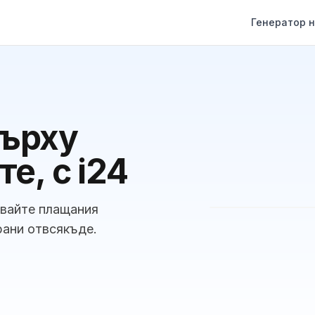
Генератор н
върху
е, с i24
авайте плащания
рани отвсякъде.