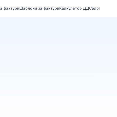
а фактури
Шаблони за фактури
Калкулатор ДДС
Блог