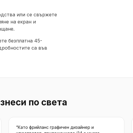
одства или се свържете
яне на екран и
ащане.
ете безплатна 45-
дробностите са във
знеси по света
“
Като фрийланс графичен дизайнер и