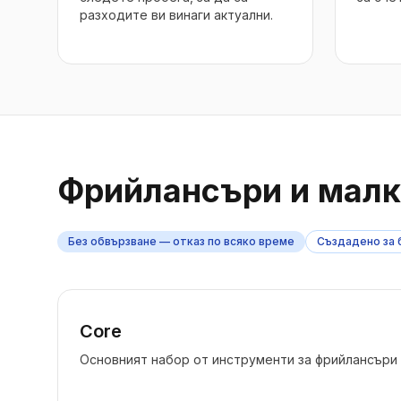
разходите ви винаги актуални.
Фрийлансъри и малки
Без обвързване — отказ по всяко време
Създадено за 
Core
Основният набор от инструменти за фрийлансъри 