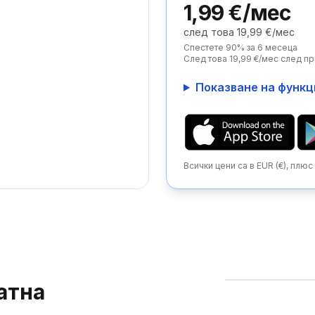
1,99 €/мес
след това 19,99 €/мес
Спестете 90% за 6 месеца
След това 19,99 €/мес след п
Показване на функ
Всички цени са в EUR (€), плю
атна