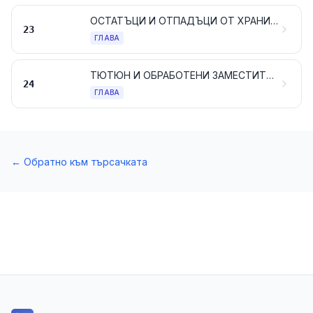
ОСТАТЪЦИ И ОТПАДЪЦИ ОТ ХРАНИТЕЛНАТА ПРОМИШЛЕНОСТ; ПРИГОТВЕНИ ХРАНИ ЗА ЖИВОТНИ
23
ГЛАВА
ТЮТЮН И ОБРАБОТЕНИ ЗАМЕСТИТЕЛИ НА ТЮТЮНА; ПРОДУКТИ, ДОРИ СЪДЪРЖАЩИ НИКОТИН, ПРЕДНАЗНАЧЕНИ ЗА ВДИШВАНЕ БЕЗ ГОРЕНЕ НА ПРОДУКТИТЕ; ДРУГИ ПРОДУКТИ, СЪДЪРЖАЩИ НИКОТИН, ПРЕДНАЗНАЧЕНИ ЗА ВЪВЕЖДАНЕ НА НИКОТИН В ЧОВЕШКОТО ТЯЛО
24
ГЛАВА
←
Обратно към търсачката