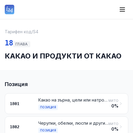
Тарифен код
/
S4
18
ГЛАВА
КАКАО И ПРОДУКТИ ОТ КАКАО
Позиция
Какао на зърна, цели или натрошени, сурови или печени
МИТО
1801
0%
ПОЗИЦИЯ
Черупки, обелки, люспи и други отпадъци от какао
МИТО
1802
0%
ПОЗИЦИЯ