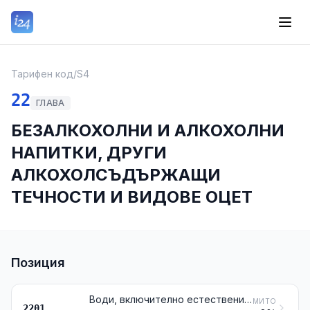
Тарифен код
/
S4
22
ГЛАВА
БЕЗАЛКОХОЛНИ И АЛКОХОЛНИ
НАПИТКИ, ДРУГИ
АЛКОХОЛСЪДЪРЖАЩИ
ТЕЧНОСТИ И ВИДОВЕ ОЦЕТ
Позиция
Води, включително естествените или изкуствените минерални води и газираните води, без прибавка на захар или други подсладители, нито ароматизирани; лед и сняг
МИТО
2201