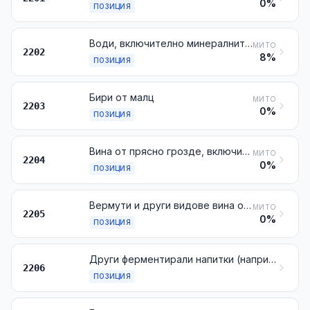
0%
ПОЗИЦИЯ
Води, включително минералните води и газираните води, с прибавка на захар или други подсладители или ароматизирани, други безалкохолни напитки, с изключение на соковете от плодове, черупкови плодове и зеленчуци от № 2009
МИТО
2202
8%
ПОЗИЦИЯ
Бири от малц
МИТО
2203
0%
ПОЗИЦИЯ
Вина от прясно грозде, включително обогатените с алкохол; гроздова мъст, различна от тази от № 2009
МИТО
2204
0%
ПОЗИЦИЯ
Вермути и други видове вина от прясно грозде, ароматизирани с растения или ароматични вещества
МИТО
2205
0%
ПОЗИЦИЯ
Други ферментирали напитки (например ябълково вино (cider), крушово вино (perry), медовина, саке); смеси от ферментирали напитки и смеси от ферментирали и безалкохолни напитки, неупоменати, нито включени другаде
2206
ПОЗИЦИЯ