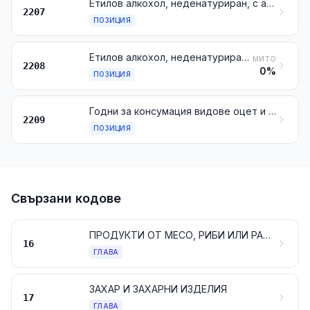
Етилов алкохол, неденатуриран, с алкохолно съдържание по обем 80 % vol или повече; етилов алкохол и дестилати, денатурирани, с всякакво алкохолно съдържание
2207
ПОЗИЦИЯ
Етилов алкохол, неденатуриран, с алкохолно съдържание по обем под 80 % vol; дестилати, ликьори и други спиртни напитки
МИТО
2208
0%
ПОЗИЦИЯ
Годни за консумация видове оцет и годни за консумация заместители на оцет, получени от оцетна киселина
2209
ПОЗИЦИЯ
Свързани кодове
ПРОДУКТИ ОТ МЕСО, РИБИ ИЛИ РАКООБРАЗНИ, МЕКОТЕЛИ ИЛИ ДРУГИ ВОДНИ БЕЗГРЪБНАЧНИ ИЛИ ОТ НАСЕКОМИ
16
ГЛАВА
ЗАХАР И ЗАХАРНИ ИЗДЕЛИЯ
17
ГЛАВА