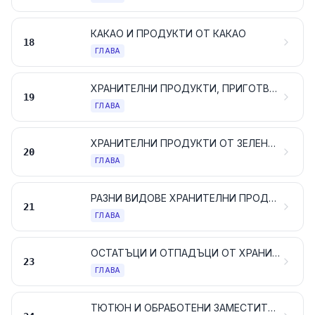
КАКАО И ПРОДУКТИ ОТ КАКАО
18
ГЛАВА
ХРАНИТЕЛНИ ПРОДУКТИ, ПРИГОТВЕНИ НА БАЗАТА НА ЖИТНИ РАСТЕНИЯ, БРАШНА, СКОРБЯЛА, НИШЕСТЕ ИЛИ МЛЯКО; ТЕСТЕНИ СЛАДКАРСКИ ИЗДЕЛИЯ
19
ГЛАВА
ХРАНИТЕЛНИ ПРОДУКТИ ОТ ЗЕЛЕНЧУЦИ, ПЛОДОВЕ ИЛИ ДРУГИ ЧАСТИ ОТ РАСТЕНИЯ
20
ГЛАВА
РАЗНИ ВИДОВЕ ХРАНИТЕЛНИ ПРОДУКТИ
21
ГЛАВА
ОСТАТЪЦИ И ОТПАДЪЦИ ОТ ХРАНИТЕЛНАТА ПРОМИШЛЕНОСТ; ПРИГОТВЕНИ ХРАНИ ЗА ЖИВОТНИ
23
ГЛАВА
ТЮТЮН И ОБРАБОТЕНИ ЗАМЕСТИТЕЛИ НА ТЮТЮНА; ПРОДУКТИ, ДОРИ СЪДЪРЖАЩИ НИКОТИН, ПРЕДНАЗНАЧЕНИ ЗА ВДИШВАНЕ БЕЗ ГОРЕНЕ НА ПРОДУКТИТЕ; ДРУГИ ПРОДУКТИ, СЪДЪРЖАЩИ НИКОТИН, ПРЕДНАЗНАЧЕНИ ЗА ВЪВЕЖДАНЕ НА НИКОТИН В ЧОВЕШКОТО ТЯЛО