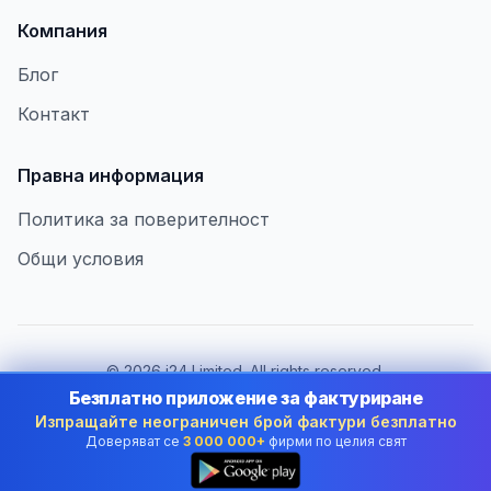
Компания
Блог
Контакт
Правна информация
Политика за поверителност
Общи условия
©
2026
i24 Limited. All rights reserved.
В услуга на бизнеса в Bulgaria
Безплатно приложение за фактуриране
Изпращайте неограничен брой фактури безплатно
Смяна на държава:
Bulgaria
Доверяват се
3 000 000+
фирми по целия свят