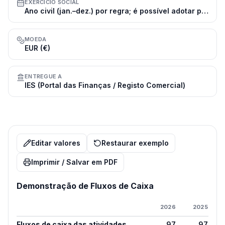
EXERCÍCIO SOCIAL
Ano civil (jan.–dez.) por regra; é possível adotar período de tributação diferente mediante comunicação à AT
MOEDA
EUR (€)
ENTREGUE A
IES (Portal das Finanças / Registo Comercial)
Editar valores
Restaurar exemplo
Imprimir / Salvar em PDF
Demonstração de Fluxos de Caixa
2026
2025
Fluxos de caixa das atividades
97
97