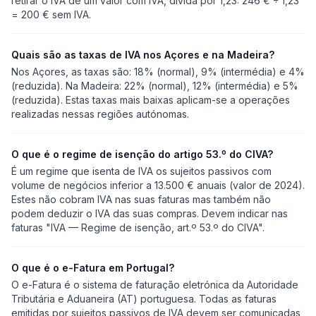
retirar o IVA de um valor com IVA, divida por 1,23: 246 € ÷ 1,23
= 200 € sem IVA.
Quais são as taxas de IVA nos Açores e na Madeira?
Nos Açores, as taxas são: 18% (normal), 9% (intermédia) e 4%
(reduzida). Na Madeira: 22% (normal), 12% (intermédia) e 5%
(reduzida). Estas taxas mais baixas aplicam-se a operações
realizadas nessas regiões autónomas.
O que é o regime de isenção do artigo 53.º do CIVA?
É um regime que isenta de IVA os sujeitos passivos com
volume de negócios inferior a 13.500 € anuais (valor de 2024).
Estes não cobram IVA nas suas faturas mas também não
podem deduzir o IVA das suas compras. Devem indicar nas
faturas "IVA — Regime de isenção, art.º 53.º do CIVA".
O que é o e-Fatura em Portugal?
O e-Fatura é o sistema de faturação eletrónica da Autoridade
Tributária e Aduaneira (AT) portuguesa. Todas as faturas
emitidas por sujeitos passivos de IVA devem ser comunicadas