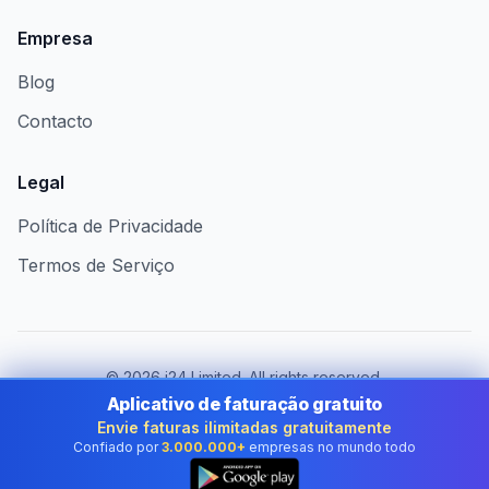
Empresa
Blog
Contacto
Legal
Política de Privacidade
Termos de Serviço
©
2026
i24 Limited. All rights reserved.
Ao serviço das empresas em Portugal
Aplicativo de faturação gratuito
Envie faturas ilimitadas gratuitamente
Mudar de país:
Portugal
Confiado por
3.000.000+
empresas no mundo todo