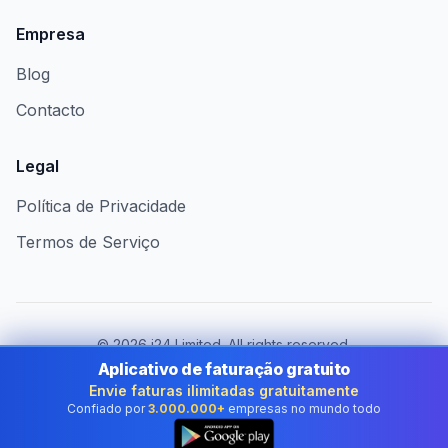
Empresa
Blog
Contacto
Legal
Política de Privacidade
Termos de Serviço
©
2026
i24 Limited. All rights reserved.
Ao serviço das empresas em Portugal
Aplicativo de faturação gratuito
Envie faturas ilimitadas gratuitamente
Mudar de país:
Portugal
Confiado por
3.000.000+
empresas no mundo todo