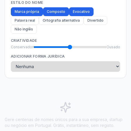
ESTILO DO NOME
Marca própria
Composto
Evocativo
Palavra real
Ortografia alternativa
Divertido
Não inglês
CRIATIVIDADE
Conservador
Ousado
ADICIONAR FORMA JURÍDICA
Gere centenas de nomes únicos para a sua empresa, startup
ou negócio em Portugal. Grátis, instantâneo, sem registo.