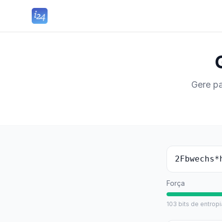
Gere pa
2Fbwechs*
Força
103
bits de entropi