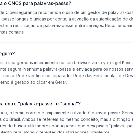
a o CNCS para palavras-passe?
de Cibersegurança recomenda o uso de um gestor de palavras-pass
-passe longas e únicas por conta, a ativação da autenticação de d
evitar a reutilização de palavras-passe entre serviços. Recomendam
ntas comuns.
seguro?
asse são geradas inteiramente no seu browser via
crypto.getRand
ente segura. Nenhuma palavra-passe é enviada para os nossos serv
r conta. Pode verificar no separador Rede das Ferramentas de De
rno é gerado ao clicar em Gerar.
ça entre "palavra-passe" e "senha"?
eu, o termo correto e amplamente utilizado é
palavra-passe
.
Senh
 do Brasil. Ambos se referem ao mesmo conceito, mas a distinção 
es de busca: utilizadores portugueses que pesquisam "palavra-pa
exto regulatório diferentes dos utilizadores brasileiros.