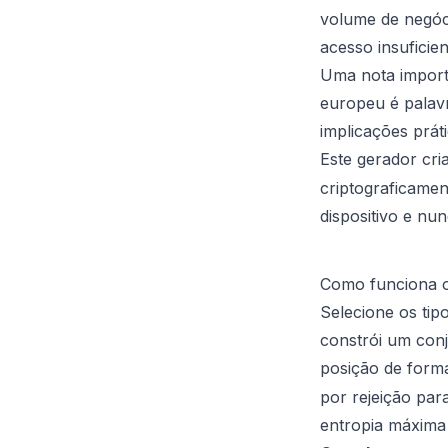
volume de negóci
acesso insufici
Uma nota import
europeu é
palav
implicações prát
Este gerador cri
criptograficamen
dispositivo e nun
Como funciona o
Selecione os tip
constrói um conj
posição de form
por rejeição par
entropia máxima 