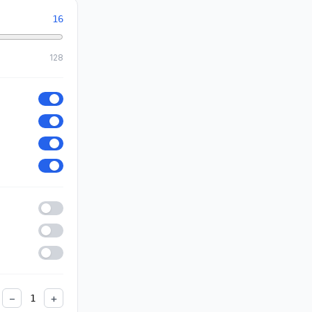
16
128
−
+
1