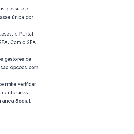
ras-passe é a
asse única por
eses, o Portal
 2FA. Com o 2FA
s gestores de
e são opções bem
rmite verificar
s conhecidas.
rança Social.