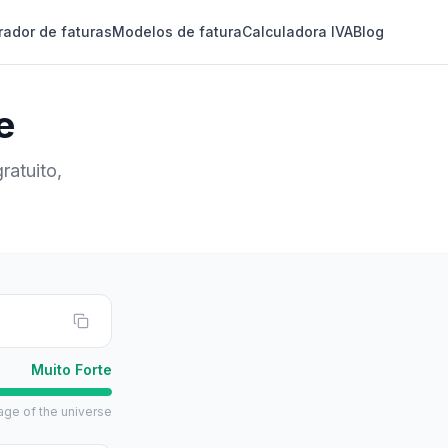
rador de faturas
Modelos de fatura
Calculadora IVA
Blog
e
ratuito,
Muito Forte
 age of the universe