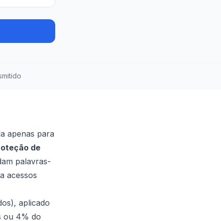
mitido
da apenas para
roteção de
am palavras-
ra acessos
os), aplicado
os ou 4% do