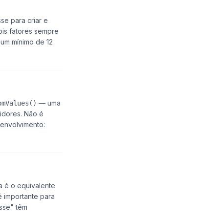
e para criar e
ois fatores sempre
 um mínimo de 12
— uma
omValues()
idores. Não é
senvolvimento:
a
é o equivalente
é importante para
sse" têm