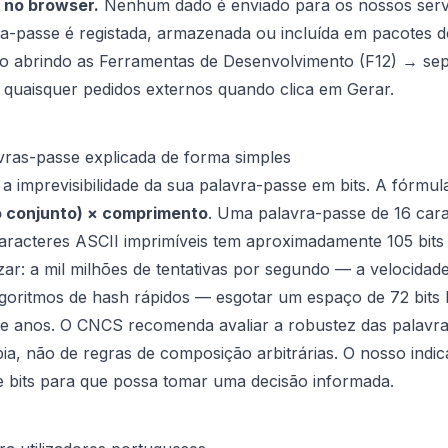
no browser.
Nenhum dado é enviado para os nossos serv
-passe é registada, armazenada ou incluída em pacotes de
sto abrindo as Ferramentas de Desenvolvimento (F12) → se
 quaisquer pedidos externos quando clica em Gerar.
vras-passe explicada de forma simples
a imprevisibilidade da sua palavra-passe em bits. A fórmul
o conjunto) × comprimento
. Uma palavra-passe de 16 cara
aracteres ASCII imprimíveis tem aproximadamente 105 bits 
zar: a mil milhões de tentativas por segundo — a velocid
goritmos de hash rápidos — esgotar um espaço de 72 bits 
 de anos. O CNCS recomenda avaliar a robustez das palavr
ia, não de regras de composição arbitrárias. O nosso indi
e bits para que possa tomar uma decisão informada.