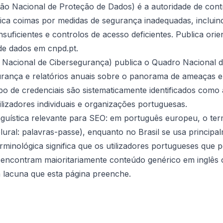
ão Nacional de Proteção de Dados) é a autoridade de con
ica coimas por medidas de segurança inadequadas, incluind
nsuficientes e controlos de acesso deficientes. Publica ori
de dados em cnpd.pt.
 Nacional de Cibersegurança) publica o Quadro Nacional d
urança e relatórios anuais sobre o panorama de ameaças e
bo de credenciais são sistematicamente identificados como a
lizadores individuais e organizações portuguesas.
nguística relevante para SEO: em português europeu, o te
lural:
palavras-passe
), enquanto no Brasil se usa princip
erminológica significa que os utilizadores portugueses que 
 encontram maioritariamente conteúdo genérico em inglês
 lacuna que esta página preenche.