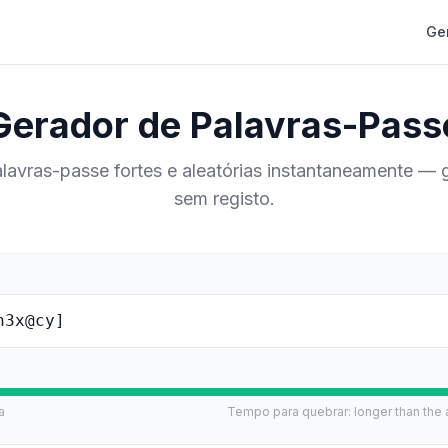
Ge
Gerador de Palavras-Pass
lavras-passe fortes e aleatórias instantaneamente — g
sem registo.
h3x@cy]
a
Tempo para quebrar
:
longer than the