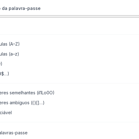
 da palavra-passe
ulas (A–Z)
ulas (a–z)
9)
#$…)
teres semelhantes (il1Lo0O)
teres ambíguos ({}[]…)
ciável
lavras-passe