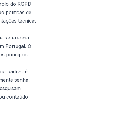
trolo do RGPD
o políticas de
entações técnicas
e Referência
m Portugal. O
s principais
rmo padrão é
almente
senha
.
pesquisam
 ou conteúdo