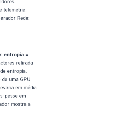
idores.
 telemetria.
parador Rede:
a:
entropia =
cteres retirada
de entropia.
ade de uma GPU
levaria em média
as-passe em
cador mostra a