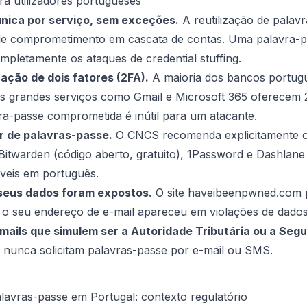
ra utilizadores portugueses
nica por serviço, sem exceções.
A reutilização de palav
 de comprometimento em cascata de contas. Uma palavra-p
ompletamente os ataques de credential stuffing.
cação de dois fatores (2FA).
A maioria dos bancos portugu
os grandes serviços como Gmail e Microsoft 365 oferecem
ra-passe comprometida é inútil para um atacante.
or de palavras-passe.
O CNCS recomenda explicitamente o
Bitwarden (código aberto, gratuito), 1Password e Dashlan
íveis em português.
 seus dados foram expostos.
O site haveibeenpwned.com pe
e o seu endereço de e-mail apareceu em violações de dado
mails que simulem ser a Autoridade Tributária ou a Segu
es nunca solicitam palavras-passe por e-mail ou SMS.
lavras-passe em Portugal: contexto regulatório