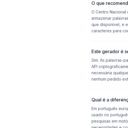
O que recomend
O Centro Nacional 
armazenar palavras
que disponível, e 
caracteres para co
Este gerador é 
Sim. As palavras-p
API criptograficam
necessária qualque
nenhum pedido exte
Qual é a diferen
Em português europ
usado no português
pesquisas em motor
necessidades e cont