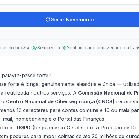
Gerar Novamente
nas no browser
Sem registo
Nenhum dado armazenado ou trans
 palavra-passe forte?
e forte é longa, genuinamente aleatória e única — utiliza
 reutilizada noutros serviços. A
Comissão Nacional de P
 o
Centro Nacional de Cibersegurança (CNCS)
recomend
menos 12 caracteres para contas comuns e 16 ou mais pa
-mail, homebanking e o Portal das Finanças.
jeito ao
RGPD
(Regulamento Geral sobre a Proteção de Dad
tem poderes para impor coimas de até 20 milhões de eur