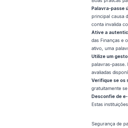
Boas práticas pa
Palavra-passe ú
principal causa
conta invalida c
Ative a autenti
das Finanças e 
ativo, uma palav
Utilize um gest
palavras-passe. 
avaliadas dispon
Verifique se os
gratuitamente s
Desconfie de e-
Estas instituiçõ
Segurança de pa