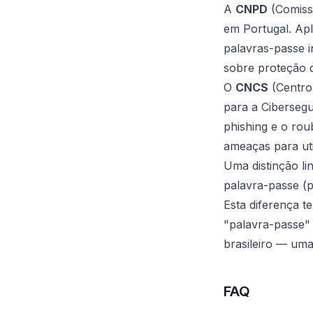
A
CNPD
(Comiss
em Portugal. Apl
palavras-passe i
sobre proteção 
O
CNCS
(Centro
para a Ciberseg
phishing e o rou
ameaças para uti
Uma distinção li
palavra-passe
(p
Esta diferença t
"palavra-passe"
brasileiro — uma
FAQ