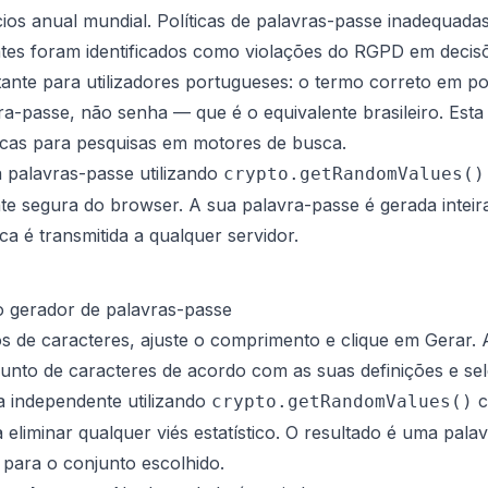
os anual mundial. Políticas de palavras-passe inadequadas
entes foram identificados como violações do RGPD em deci
ante para utilizadores portugueses: o termo correto em p
ra-passe
, não
senha
— que é o equivalente brasileiro. Esta
icas para pesquisas em motores de busca.
a palavras-passe utilizando
crypto.getRandomValues()
te segura do browser. A sua palavra-passe é gerada intei
ca é transmitida a qualquer servidor.
 gerador de palavras-passe
os de caracteres, ajuste o comprimento e clique em Gerar.
unto de caracteres de acordo com as suas definições e se
a independente utilizando
c
crypto.getRandomValues()
a eliminar qualquer viés estatístico. O resultado é uma pal
para o conjunto escolhido.