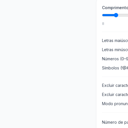
Comprimento
8
Letras maiúsc
Letras minúsc
Números (0–
Símbolos (!@
Excluir carac
Excluir carac
Modo pronun
Número de pa