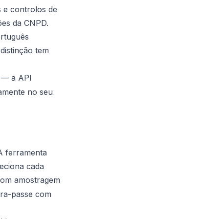
 e controlos de
sões da CNPD.
ortuguês
 distinção tem
— a API
ramente no seu
 A ferramenta
leciona cada
om amostragem
avra-passe com