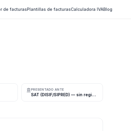
r de facturas
Plantillas de facturas
Calculadora IVA
Blog
PRESENTADO ANTE
SAT (DISIF/SIPRED) — sin registro público de estados financieros