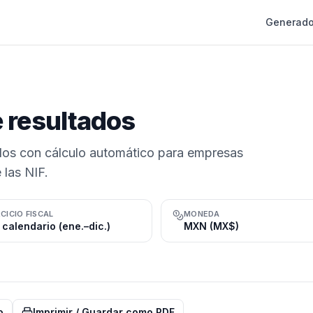
Generado
e resultados
tados con cálculo automático para empresas
 las NIF.
CICIO FISCAL
MONEDA
 calendario (ene.–dic.)
MXN (MX$)
o
Imprimir / Guardar como PDF