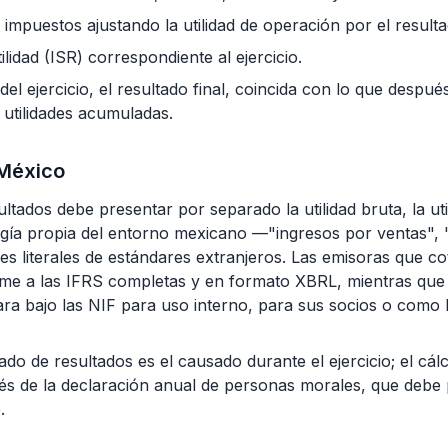
de impuestos ajustando la utilidad de operación por el result
lidad (ISR) correspondiente al ejercicio.
 del ejercicio, el resultado final, coincida con lo que despué
 utilidades acumuladas.
 México
ultados debe presentar por separado la utilidad bruta, la ut
logía propia del entorno mexicano —"ingresos por ventas", 
s literales de estándares extranjeros. Las emisoras que c
me a las IFRS completas y en formato XBRL, mientras que l
a bajo las NIF para uso interno, para sus socios o como 
tado de resultados es el causado durante el ejercicio; el cálc
és de la declaración anual de personas morales, que debe 
.