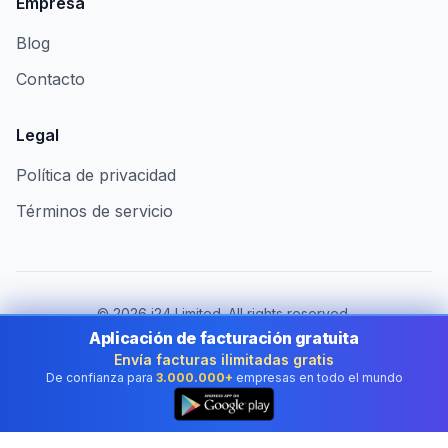
Empresa
Blog
Contacto
Legal
Política de privacidad
Términos de servicio
©
2026
i24 Limited. All rights reserved.
Al servicio de empresas en Mexico
Aplicación de facturación gratuita
Envía facturas ilimitadas gratis
Cambiar de país:
Mexico
De confianza para
3.000.000+
empresas en todo el mundo