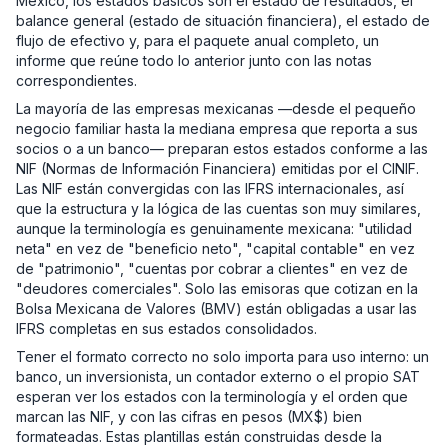
México, los estados básicos son el estado de resultados, el
balance general (estado de situación financiera), el estado de
flujo de efectivo y, para el paquete anual completo, un
informe que reúne todo lo anterior junto con las notas
correspondientes.
La mayoría de las empresas mexicanas —desde el pequeño
negocio familiar hasta la mediana empresa que reporta a sus
socios o a un banco— preparan estos estados conforme a las
NIF (Normas de Información Financiera) emitidas por el CINIF.
Las NIF están convergidas con las IFRS internacionales, así
que la estructura y la lógica de las cuentas son muy similares,
aunque la terminología es genuinamente mexicana: "utilidad
neta" en vez de "beneficio neto", "capital contable" en vez
de "patrimonio", "cuentas por cobrar a clientes" en vez de
"deudores comerciales". Solo las emisoras que cotizan en la
Bolsa Mexicana de Valores (BMV) están obligadas a usar las
IFRS completas en sus estados consolidados.
Tener el formato correcto no solo importa para uso interno: un
banco, un inversionista, un contador externo o el propio SAT
esperan ver los estados con la terminología y el orden que
marcan las NIF, y con las cifras en pesos (MX$) bien
formateadas. Estas plantillas están construidas desde la