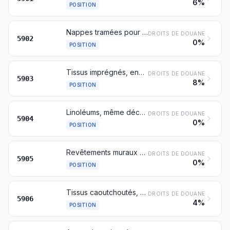
6%
POSITION
Nappes tramées pour pneumatiques obtenues à partir de fils à haute ténacité de nylon ou d'autres polyamides, de polyesters ou de rayonne viscose
DROITS DE DOUANE
5902
0%
POSITION
Tissus imprégnés, enduits ou recouverts de matière plastique ou stratifiés avec de la matière plastique, autres que ceux du no 5902
DROITS DE DOUANE
5903
8%
POSITION
Linoléums, même découpés; revêtements de sol consistant en un enduit ou un recouvrement appliqué sur un support textile, même découpés
DROITS DE DOUANE
5904
0%
POSITION
Revêtements muraux en matières textiles
DROITS DE DOUANE
5905
0%
POSITION
Tissus caoutchoutés, autres que ceux du no 5902
DROITS DE DOUANE
5906
4%
POSITION