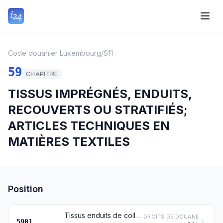
Code douanier Luxembourg
/
S11
59
CHAPITRE
TISSUS IMPRÉGNÉS, ENDUITS,
RECOUVERTS OU STRATIFIÉS;
ARTICLES TECHNIQUES EN
MATIÈRES TEXTILES
Position
Tissus enduits de colle ou de matières amylacées, des types utilisés pour la reliure, le cartonnage, la gainerie ou usages similaires; toiles à calquer ou transparentes pour le dessin; toiles préparées pour la peinture; bougran et tissus similaires raidis des types utilisés pour la chapellerie
DROITS DE DOUANE
5901