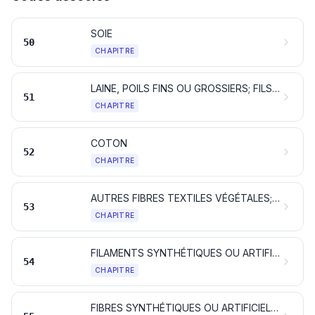
SOIE
50
CHAPITRE
LAINE, POILS FINS OU GROSSIERS; FILS ET TISSUS DE CRIN
51
CHAPITRE
COTON
52
CHAPITRE
AUTRES FIBRES TEXTILES VÉGÉTALES; FILS DE PAPIER ET TISSUS DE FILS DE PAPIER
53
CHAPITRE
FILAMENTS SYNTHÉTIQUES OU ARTIFICIELS; lames et formes similaires en matières textiles synthétiques ou artificielles
54
CHAPITRE
FIBRES SYNTHÉTIQUES OU ARTIFICIELLES DISCONTINUES