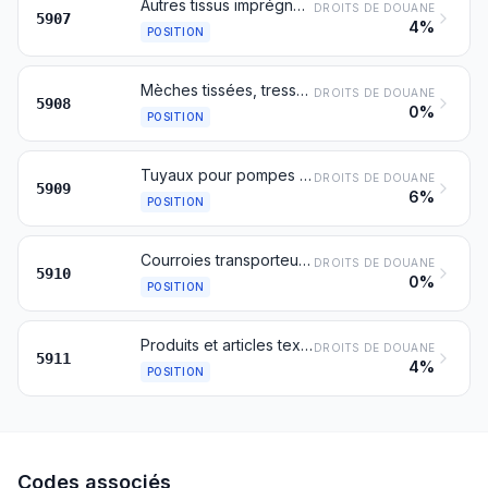
Autres tissus imprégnés, enduits ou recouverts; toiles peintes pour décors de théâtres, fonds d'atelier ou usages analogues
DROITS DE DOUANE
5907
4%
POSITION
Mèches tissées, tressées ou tricotées, en matières textiles, pour lampes, réchauds, briquets, bougies ou similaires; manchons à incandescence et étoffes tubulaires tricotées servant à leur fabrication, même imprégnés
DROITS DE DOUANE
5908
0%
POSITION
Tuyaux pour pompes et tuyaux similaires, en matières textiles, même avec armatures ou accessoires en autres matières
DROITS DE DOUANE
5909
6%
POSITION
Courroies transporteuses ou de transmission en matières textiles, même imprégnées, enduites, recouvertes de matière plastique ou stratifiées avec de la matière plastique ou renforcées de métal ou d'autres matières
DROITS DE DOUANE
5910
0%
POSITION
Produits et articles textiles pour usages techniques, visés à la note 8 du présent chapitre
DROITS DE DOUANE
5911
4%
POSITION
Codes associés