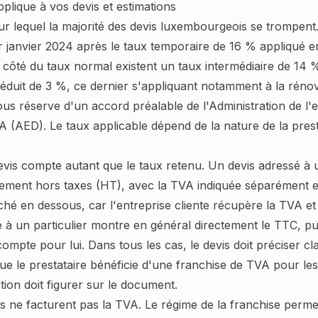
lique à vos devis et estimations
ur lequel la majorité des devis luxembourgeois se trompent
1er janvier 2024 après le taux temporaire de 16 % appliqué 
 côté du taux normal existent un taux intermédiaire de 14 %
éduit de 3 %, ce dernier s'appliquant notamment à la réno
ous réserve d'un accord préalable de l'Administration de l'
A (AED). Le taux applicable dépend de la nature de la prest
evis compte autant que le taux retenu. Un devis adressé à 
lement hors taxes (HT), avec la TVA indiquée séparément et 
ché en dessous, car l'entreprise cliente récupère la TVA e
 à un particulier montre en général directement le TTC, pui
ompte pour lui. Dans tous les cas, le devis doit préciser clai
e le prestataire bénéficie d'une franchise de TVA pour les 
ion doit figurer sur le document.
s ne facturent pas la TVA. Le régime de la franchise permet