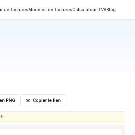
r de factures
Modèles de factures
Calculateur TVA
Blog
 en PNG
Copier le lien
al.