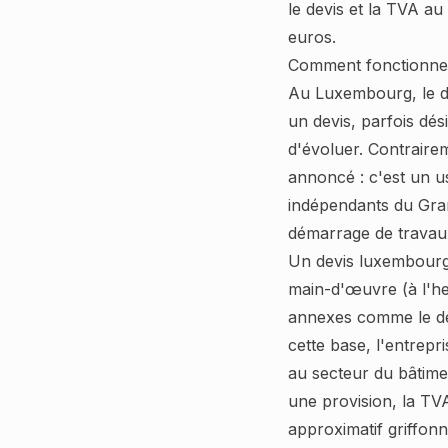
le devis et la TVA a
euros.
Comment fonctionne 
Au Luxembourg, le do
un devis, parfois dés
d'évoluer. Contrairem
annoncé : c'est un us
indépendants du Gran
démarrage de travau
Un devis luxembourge
main-d'œuvre (à l'heu
annexes comme le dép
cette base, l'entrep
au secteur du bâtimen
une provision, la TVA
approximatif griffonn