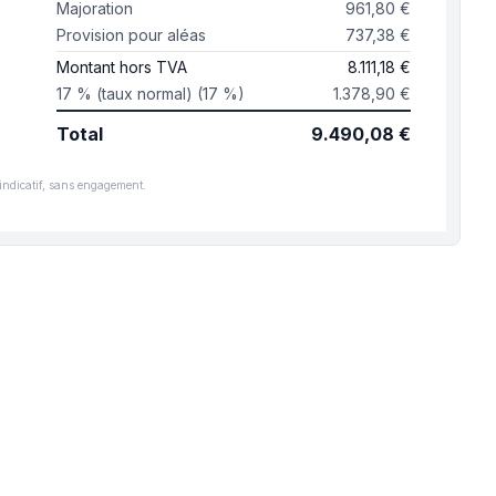
Majoration
961,80 €
Provision pour aléas
737,38 €
Montant hors TVA
8.111,18 €
17 % (taux normal) (17 %)
1.378,90 €
Total
9.490,08 €
 indicatif, sans engagement.