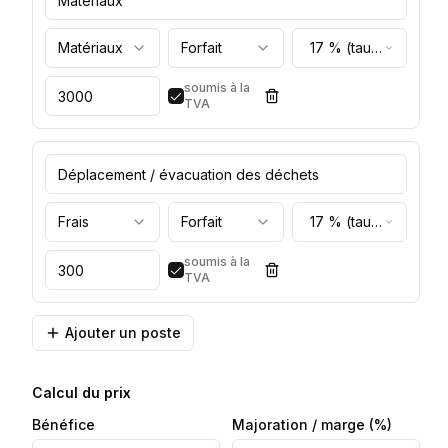
Matériaux
Forfait
17 % (taux
normal)
soumis à la
TVA
Frais
Forfait
17 % (taux
normal)
soumis à la
TVA
Ajouter un poste
Calcul du prix
Bénéfice
Majoration / marge
(%)