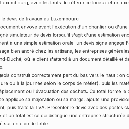
u Luxembourg, avec les tarifs de référence locaux et un exe
le devis de travaux au Luxembourg
cument envoyé avant l'exécution d'un chantier ou d'une p
igné simulateur de devis lorsqu'il s'agit d'une estimation en
ent à une simple estimation orale, un devis signé engage l'e
age bien ancré chez les artisans, les entreprises générales
d-Duché, où le client s'attend à un document détaillé et da
x.
ois construit correctement part du bas vers le haut : on ch
re ou à la journée selon le corps de métier), puis les matér
lacement ou l'évacuation des déchets. Ce total forme le c
rise applique sa majoration ou sa marge, ajoute une provisi
t, puis traite la TVA. Présenter le devis avec des postes cla
 et un total est ce qui distingue une entreprise structurée 
é sur un coin de table.