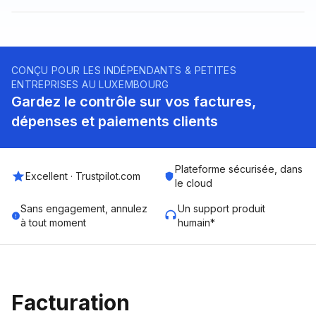
CONÇU POUR LES INDÉPENDANTS & PETITES
ENTREPRISES AU LUXEMBOURG
Gardez le contrôle sur vos factures,
dépenses et paiements clients
Plateforme sécurisée, dans
Excellent · Trustpilot.com
le cloud
Sans engagement, annulez
Un support produit
à tout moment
humain*
Facturation