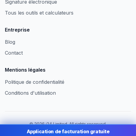
Signature électronique
Tous les outils et calculateurs
Entreprise
Blog
Contact
Mentions légales
Politique de confidentialité
Conditions d'utilisation
©
2026
i24 Limited. All rights reserved.
Au service des entreprises au Luxembourg
Application de facturation gratuite