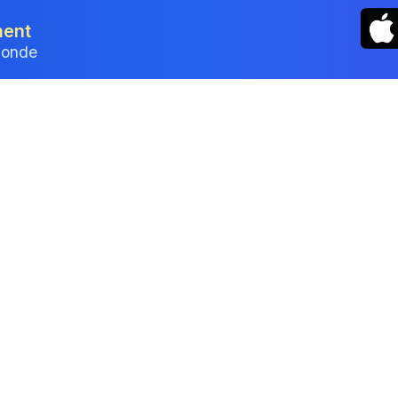
ment
monde
tronique gratuite Luxembourg –
ique gratuite en quelques secondes. Dessinez, tapez ou up
 appareil — confidentialité garantie par conception.
que est-elle valable au Luxembourg ?