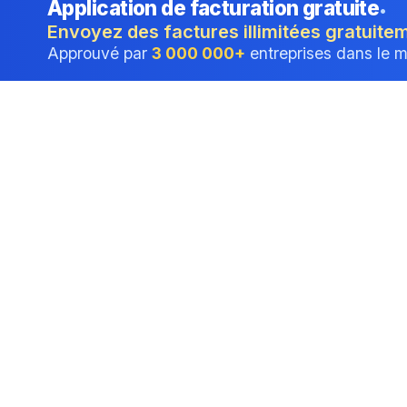
Application de facturation gratuite
•
Envoyez des factures illimitées gratuite
Approuvé par
3 000 000+
entreprises dans le 
Signature élec
en ligne
Créez une signature électron
dans votre navigateur.
Aucun fichier ne quitte votre
La signature électroni