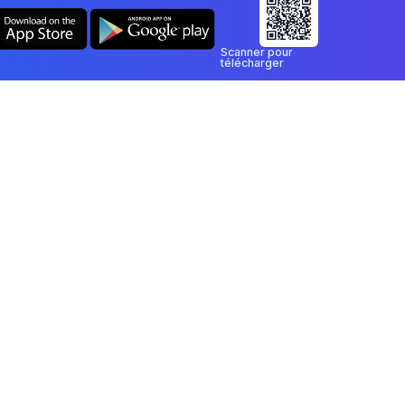
Scanner pour
télécharger
 signer un PDF
loadez un PDF et signez-le