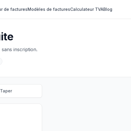
r de factures
Modèles de factures
Calculateur TVA
Blog
ite
sans inscription.
Taper