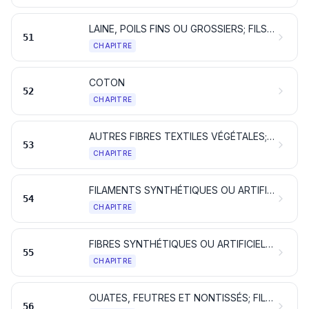
LAINE, POILS FINS OU GROSSIERS; FILS ET TISSUS DE CRIN
51
CHAPITRE
COTON
52
CHAPITRE
AUTRES FIBRES TEXTILES VÉGÉTALES; FILS DE PAPIER ET TISSUS DE FILS DE PAPIER
53
CHAPITRE
FILAMENTS SYNTHÉTIQUES OU ARTIFICIELS; lames et formes similaires en matières textiles synthétiques ou artificielles
54
CHAPITRE
FIBRES SYNTHÉTIQUES OU ARTIFICIELLES DISCONTINUES
55
CHAPITRE
OUATES, FEUTRES ET NONTISSÉS; FILS SPÉCIAUX; FICELLES, CORDES ET CORDAGES; ARTICLES DE CORDERIE
56