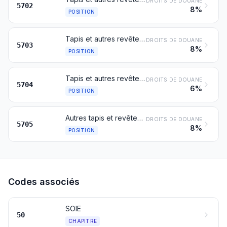
DROITS DE DOUANE
5702
8%
POSITION
Tapis et autres revêtements de sol en matières textiles (y compris le gazon), touffetés, même confectionnés
DROITS DE DOUANE
5703
8%
POSITION
Tapis et autres revêtements de sol, en feutre, non touffetés ni floqués, même confectionnés
DROITS DE DOUANE
5704
6%
POSITION
Autres tapis et revêtements de sol en matières textiles, même confectionnés
DROITS DE DOUANE
5705
8%
POSITION
Codes associés
SOIE
50
CHAPITRE