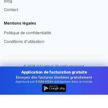
Blog
Contact
Mentions légales
Politique de confidentialité
Conditions d'utilisation
©
2026
i24 Limited. All rights reserved.
Au service des entreprises au Luxembourg
Application de facturation gratuite
Envoyez des factures illimitées gratuitement
Changer de pays :
Luxembourg
Approuvé par
3 000 000+
entreprises dans le monde