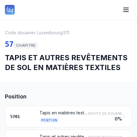
Code douanier Luxembourg
/
S11
57
CHAPITRE
TAPIS ET AUTRES REVÊTEMENTS
DE SOL EN MATIÈRES TEXTILES
Position
Tapis en matières textiles, à points noués ou enroulés, même confectionnés
DROITS DE DOUANE
5701
0%
POSITION
Tapis et autres revêtements de sol en matières textiles, tissés, non touffetés ni floqués, même confectionnés, y compris les tapis dits « kelim » ou « kilim », « schumacks » ou « soumak », « karamanie » et tapis similaires tissés à la main