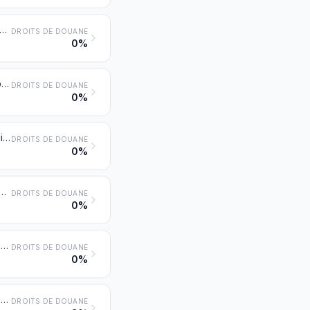
ts synthétiques (autres que les fils à coudre), non conditionnés pour la vente au détail, y compris les monofilaments synthétiques de moins de 67 décitex
DROITS DE DOUANE
0%
Fils de filaments artificiels (autres que les fils à coudre), non conditionnés pour la vente au détail, y compris les monofilaments artificiels de moins de 67 décitex
DROITS DE DOUANE
0%
Monofilaments synthétiques de 67 décitex ou plus et dont la plus grande dimension de la coupe transversale n'excède pas 1 mm; lames et formes similaires (paille artificielle, par exemple) en matières textiles synthétiques, dont la largeur apparente n'excède pas 5 mm
DROITS DE DOUANE
0%
et dont la plus grande dimension de la coupe transversale n'excède pas 1 mm; lames et formes similaires (paille artificielle, par exemple) en matières textiles artificielles, dont la largeur apparente n'excède pas 5 mm
DROITS DE DOUANE
0%
Fils de filaments synthétiques ou artificiels (autres que les fils à coudre), conditionnés pour la vente au détail
DROITS DE DOUANE
0%
Tissus de fils de filaments synthétiques, y compris les tissus obtenus à partir des produits du no 5404
DROITS DE DOUANE