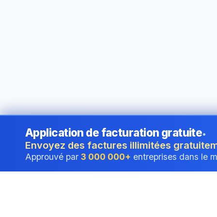
Application de facturation gratuite
•
©
2026
i24 Limited. All rights reserved.
•
Au service des en
Envoyez des factures illimitées gratuite
Approuvé par
3 000 000+
entreprises dans le 