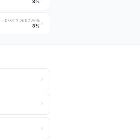
8%
Tissus de fils de filaments artificiels, y compris les tissus obtenus à partir des produits du no 5405
DROITS DE DOUANE
8%