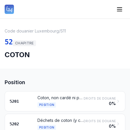
Code douanier Luxembourg
/
S11
52
CHAPITRE
COTON
Position
Coton, non cardé ni peigné
DROITS DE DOUANE
5201
0%
POSITION
Déchets de coton (y compris les déchets de fils et les effilochés)
DROITS DE DOUANE
5202
0%
POSITION