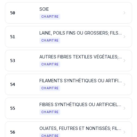
SOIE
50
CHAPITRE
LAINE, POILS FINS OU GROSSIERS; FILS ET TISSUS DE CRIN
51
CHAPITRE
AUTRES FIBRES TEXTILES VÉGÉTALES; FILS DE PAPIER ET TISSUS DE FILS DE PAPIER
53
CHAPITRE
FILAMENTS SYNTHÉTIQUES OU ARTIFICIELS; lames et formes similaires en matières textiles synthétiques ou artificielles
54
CHAPITRE
FIBRES SYNTHÉTIQUES OU ARTIFICIELLES DISCONTINUES
55
CHAPITRE
OUATES, FEUTRES ET NONTISSÉS; FILS SPÉCIAUX; FICELLES, CORDES ET CORDAGES; ARTICLES DE CORDERIE
56
CHAPITRE