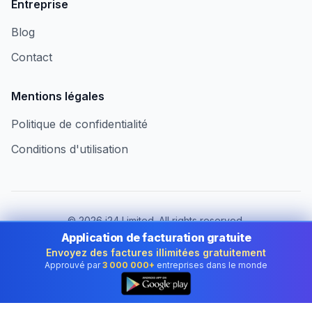
Entreprise
Blog
Contact
Mentions légales
Politique de confidentialité
Conditions d'utilisation
©
2026
i24 Limited. All rights reserved.
Au service des entreprises au Luxembourg
Application de facturation gratuite
Envoyez des factures illimitées gratuitement
Changer de pays :
Luxembourg
Approuvé par
3 000 000+
entreprises dans le monde