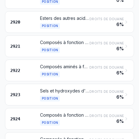
0%
POSITION
Esters des autres acides inorganiques des non-métaux (à l'exclusion des esters des halogénures d'hydrogène) et leurs sels; leurs dérivés halogénés, sulfonés, nitrés ou nitrosés
DROITS DE DOUANE
2920
6%
POSITION
Composés à fonction amine
DROITS DE DOUANE
2921
6%
POSITION
Composés aminés à fonctions oxygénées
DROITS DE DOUANE
2922
6%
POSITION
Sels et hydroxydes d'ammonium quaternaires; lécithines et autres phosphoaminolipides, de constitution chimique définie ou non
DROITS DE DOUANE
2923
6%
POSITION
Composés à fonction carboxyamide; composés à fonction amide de l'acide carbonique
DROITS DE DOUANE
2924
6%
POSITION