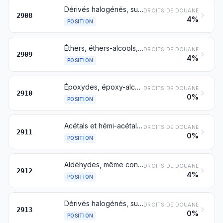
Dérivés halogénés, sulfonés, nitrés ou nitrosés des phénols ou des phénols-alcools
DROITS DE DOUANE
2908
4%
POSITION
Éthers, éthers-alcools, éthers-phénols, éthers-alcools-phénols, peroxydes d'alcools, peroxydes d'éthers, peroxydes d’acétals et d’hémi-acetals, peroxydes de cétones (de constitution chimique définie ou non) et leurs dérivés halogénés, sulfonés, nitrés ou nitrosés
DROITS DE DOUANE
2909
4%
POSITION
Époxydes, époxy-alcools, époxy-phénols et époxy-éthers, avec trois atomes dans le cycle, et leurs dérivés halogénés, sulfonés, nitrés ou nitrosés
DROITS DE DOUANE
2910
0%
POSITION
Acétals et hémi-acétals, même contenant d'autres fonctions oxygénées, et leurs dérivés halogénés, sulfonés, nitrés ou nitrosés
DROITS DE DOUANE
2911
0%
POSITION
Aldéhydes, même contenant d'autres fonctions oxygénées; polymères cycliques des aldéhydes; paraformaldéhyde
DROITS DE DOUANE
2912
4%
POSITION
Dérivés halogénés, sulfonés, nitrés ou nitrosés des produits du no 2912
DROITS DE DOUANE
2913
0%
POSITION