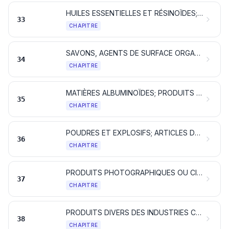
HUILES ESSENTIELLES ET RÉSINOÏDES; PRODUITS DE PARFUMERIE OU DE TOILETTE PRÉPARÉS ET PRÉPARATIONS COSMÉTIQUES
33
CHAPITRE
SAVONS, AGENTS DE SURFACE ORGANIQUES, PRÉPARATIONS POUR LESSIVES, PRÉPARATIONS LUBRIFIANTES, CIRES ARTIFICIELLES, CIRES PRÉPARÉES, PRODUITS D'ENTRETIEN, BOUGIES ET ARTICLES SIMILAIRES, PÂTES À MODELER, «CIRES POUR L'ART DENTAIRE» ET COMPOSITIONS POUR L'ART DENTAIRE À BASE DE PLÂTRE
34
CHAPITRE
MATIÈRES ALBUMINOÏDES; PRODUITS À BASE D'AMIDONS OU DE FÉCULES MODIFIÉS; COLLES; ENZYMES
35
CHAPITRE
POUDRES ET EXPLOSIFS; ARTICLES DE PYROTECHNIE; ALLUMETTES; ALLIAGES PYROPHORIQUES; MATIÈRES INFLAMMABLES
36
CHAPITRE
PRODUITS PHOTOGRAPHIQUES OU CINÉMATOGRAPHIQUES
37
CHAPITRE
PRODUITS DIVERS DES INDUSTRIES CHIMIQUES
38
CHAPITRE