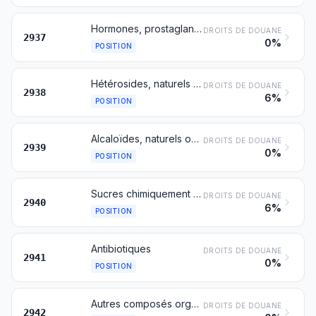
Hormones, prostaglandines, thromboxanes et leucotriènes, naturels ou reproduits par synthèse; leurs dérivés et analogues structurels, y compris les polypeptides à chaîne modifiée, utilisés principalement comme hormones
DROITS DE DOUANE
2937
0%
POSITION
Hétérosides, naturels ou reproduits par synthèse, leurs sels, leurs éthers, leurs esters et autres dérivés
DROITS DE DOUANE
2938
6%
POSITION
Alcaloïdes, naturels ou reproduits par synthèse, leurs sels, leurs éthers, leurs esters et autres dérivés
DROITS DE DOUANE
2939
0%
POSITION
Sucres chimiquement purs, à l'exception du saccharose, du lactose, du maltose, du glucose et du fructose (lévulose); éthers, acétals et esters de sucres et leurs sels, autres que les produits des nos 2937, 2938 et 2939
DROITS DE DOUANE
2940
6%
POSITION
Antibiotiques
DROITS DE DOUANE
2941
0%
POSITION
Autres composés organiques
DROITS DE DOUANE
2942