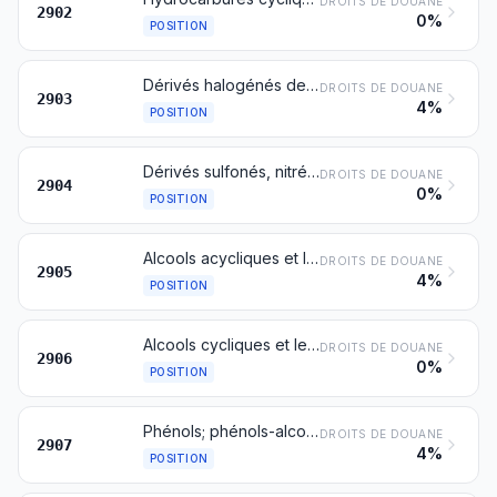
DROITS DE DOUANE
2902
0%
POSITION
Dérivés halogénés des hydrocarbures
DROITS DE DOUANE
2903
4%
POSITION
Dérivés sulfonés, nitrés ou nitrosés des hydrocarbures, même halogénés
DROITS DE DOUANE
2904
0%
POSITION
Alcools acycliques et leurs dérivés halogénés, sulfonés, nitrés ou nitrosés
DROITS DE DOUANE
2905
4%
POSITION
Alcools cycliques et leurs dérivés halogénés, sulfonés, nitrés ou nitrosés
DROITS DE DOUANE
2906
0%
POSITION
Phénols; phénols-alcools
DROITS DE DOUANE
2907
4%
POSITION