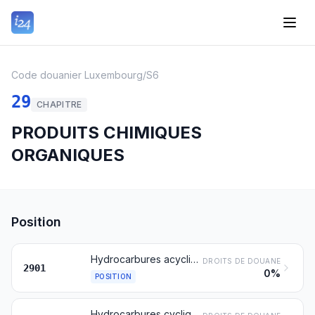
Code douanier Luxembourg
/
S6
29
CHAPITRE
PRODUITS CHIMIQUES
ORGANIQUES
Position
Hydrocarbures acycliques
DROITS DE DOUANE
2901
0%
POSITION
Hydrocarbures cycliques