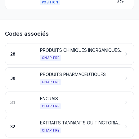
0%
POSITION
Codes associés
PRODUITS CHIMIQUES INORGANIQUES; COMPOSÉS INORGANIQUES OU ORGANIQUES DE MÉTAUX PRÉCIEUX, D'ÉLÉMENTS RADIOACTIFS, DE MÉTAUX DES TERRES RARES OU D'ISOTOPES
28
CHAPITRE
PRODUITS PHARMACEUTIQUES
30
CHAPITRE
ENGRAIS
31
CHAPITRE
EXTRAITS TANNANTS OU TINCTORIAUX; TANINS ET LEURS DÉRIVÉS; PIGMENTS ET AUTRES MATIÈRES COLORANTES; PEINTURES ET VERNIS; MASTICS; ENCRES
32
CHAPITRE