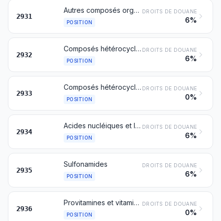
Autres composés organo-inorganiques
DROITS DE DOUANE
2931
6%
POSITION
Composés hétérocycliques à hétéroatome(s) d'oxygène exclusivement
DROITS DE DOUANE
2932
6%
POSITION
Composés hétérocycliques à hétéroatome(s) d'azote exclusivement
DROITS DE DOUANE
2933
0%
POSITION
Acides nucléiques et leurs sels, de constitution chimique définie ou non; autres composés hétérocycliques
DROITS DE DOUANE
2934
6%
POSITION
Sulfonamides
DROITS DE DOUANE
2935
6%
POSITION
Provitamines et vitamines, naturelles ou reproduites par synthèse (y compris les concentrats naturels), ainsi que leurs dérivés utilisés principalement en tant que vitamines, mélangés ou non entre eux, même en solutions quelconques
DROITS DE DOUANE
2936
0%
POSITION