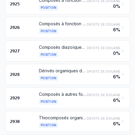
Composés à fonction carboxyimide (y compris la saccharine et ses sels) ou à fonction imine
DROITS DE DOUANE
2925
0%
POSITION
Composés à fonction nitrile
DROITS DE DOUANE
2926
6%
POSITION
Composés diazoïques, azoïques ou azoxyques
DROITS DE DOUANE
2927
0%
POSITION
Dérivés organiques de l'hydrazine ou de l'hydroxylamine
DROITS DE DOUANE
2928
6%
POSITION
Composés à autres fonctions azotées
DROITS DE DOUANE
2929
6%
POSITION
Thiocomposés organiques
DROITS DE DOUANE
2930
6%
POSITION