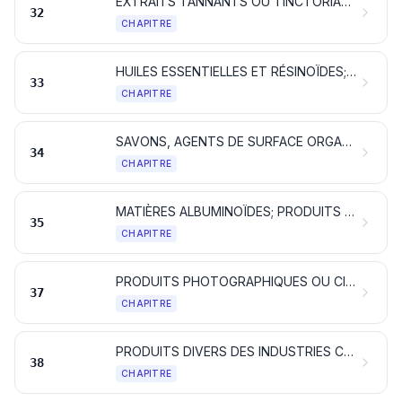
EXTRAITS TANNANTS OU TINCTORIAUX; TANINS ET LEURS DÉRIVÉS; PIGMENTS ET AUTRES MATIÈRES COLORANTES; PEINTURES ET VERNIS; MASTICS; ENCRES
32
CHAPITRE
HUILES ESSENTIELLES ET RÉSINOÏDES; PRODUITS DE PARFUMERIE OU DE TOILETTE PRÉPARÉS ET PRÉPARATIONS COSMÉTIQUES
33
CHAPITRE
SAVONS, AGENTS DE SURFACE ORGANIQUES, PRÉPARATIONS POUR LESSIVES, PRÉPARATIONS LUBRIFIANTES, CIRES ARTIFICIELLES, CIRES PRÉPARÉES, PRODUITS D'ENTRETIEN, BOUGIES ET ARTICLES SIMILAIRES, PÂTES À MODELER, «CIRES POUR L'ART DENTAIRE» ET COMPOSITIONS POUR L'ART DENTAIRE À BASE DE PLÂTRE
34
CHAPITRE
MATIÈRES ALBUMINOÏDES; PRODUITS À BASE D'AMIDONS OU DE FÉCULES MODIFIÉS; COLLES; ENZYMES
35
CHAPITRE
PRODUITS PHOTOGRAPHIQUES OU CINÉMATOGRAPHIQUES
37
CHAPITRE
PRODUITS DIVERS DES INDUSTRIES CHIMIQUES
38
CHAPITRE