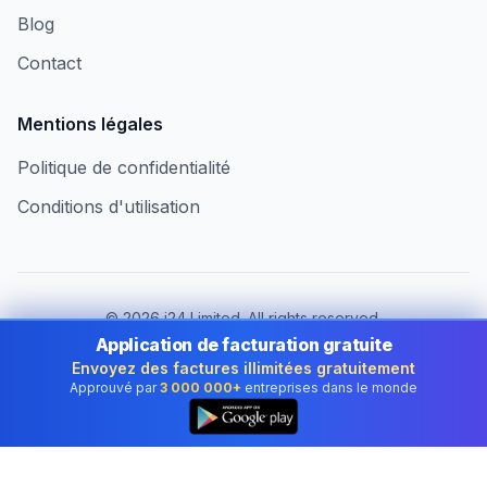
Blog
Contact
Mentions légales
Politique de confidentialité
Conditions d'utilisation
©
2026
i24 Limited. All rights reserved.
Au service des entreprises au Luxembourg
Application de facturation gratuite
Envoyez des factures illimitées gratuitement
Changer de pays :
Luxembourg
Approuvé par
3 000 000+
entreprises dans le monde