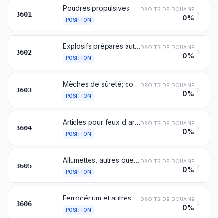
Poudres propulsives
DROITS DE DOUANE
3601
0%
POSITION
Explosifs préparés autres que les poudres propulsives
DROITS DE DOUANE
3602
0%
POSITION
Mèches de sûreté; cordeaux détonants; amorces et capsules fulminantes; allumeurs; détonateurs électriques
DROITS DE DOUANE
3603
0%
POSITION
Articles pour feux d'artifice, fusées de signalisation ou paragrêles et similaires, pétards et autres articles de pyrotechnie
DROITS DE DOUANE
3604
0%
POSITION
Allumettes, autres que les articles de pyrotechnie du no 3604
DROITS DE DOUANE
3605
0%
POSITION
Ferrocérium et autres alliages pyrophoriques sous toutes formes; articles en matières inflammables cités à la note 2 du présent chapitre
DROITS DE DOUANE
3606
0%
POSITION