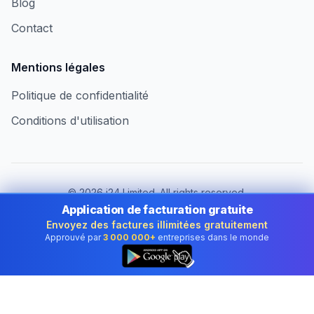
Blog
Contact
Mentions légales
Politique de confidentialité
Conditions d'utilisation
©
2026
i24 Limited. All rights reserved.
Au service des entreprises au Luxembourg
Application de facturation gratuite
Envoyez des factures illimitées gratuitement
Changer de pays :
Luxembourg
Approuvé par
3 000 000+
entreprises dans le monde
👆