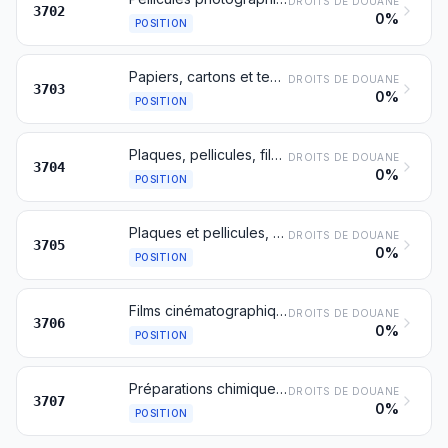
DROITS DE DOUANE
3702
0%
POSITION
Papiers, cartons et textiles, photographiques, sensibilisés, non impressionnés
DROITS DE DOUANE
3703
0%
POSITION
Plaques, pellicules, films, papiers, cartons et textiles, photographiques, impressionnés mais non développés
DROITS DE DOUANE
3704
0%
POSITION
Plaques et pellicules, photographiques, impressionnées et développées, autres que les films cinématographiques
DROITS DE DOUANE
3705
0%
POSITION
Films cinématographiques, impressionnés et développés, comportant ou non l'enregistrement du son ou ne comportant que l'enregistrement du son
DROITS DE DOUANE
3706
0%
POSITION
Préparations chimiques pour usages photographiques, autres que les vernis, colles, adhésifs et préparations similaires; produits non mélangés, soit dosés en vue d'usages photographiques, soit conditionnés pour la vente au détail pour ces mêmes usages et prêts à l'emploi
DROITS DE DOUANE
3707
0%
POSITION