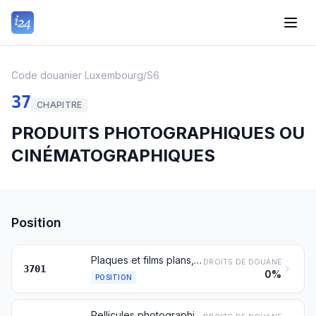
Code douanier Luxembourg
/
S6
37
CHAPITRE
PRODUITS PHOTOGRAPHIQUES OU
CINÉMATOGRAPHIQUES
Position
Plaques et films plans, photographiques, sensibilisés, non impressionnés, en autres matières que le papier, le carton ou les textiles; films photographiques plans à développement et tirage instantanés, sensibilisés, non impressionnés, même en chargeurs
DROITS DE DOUANE
3701
0%
POSITION
Pellicules photographiques sensibilisées, non impressionnées, en rouleaux, en autres matières que le papier, le carton ou les textiles; pellicules photographiques à développement et tirage instantanés en rouleaux, sensibilisées, non impressionnées