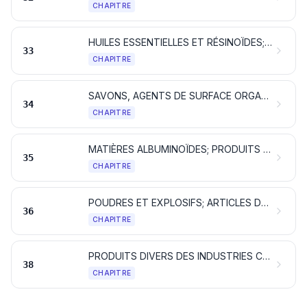
CHAPITRE
HUILES ESSENTIELLES ET RÉSINOÏDES; PRODUITS DE PARFUMERIE OU DE TOILETTE PRÉPARÉS ET PRÉPARATIONS COSMÉTIQUES
33
CHAPITRE
SAVONS, AGENTS DE SURFACE ORGANIQUES, PRÉPARATIONS POUR LESSIVES, PRÉPARATIONS LUBRIFIANTES, CIRES ARTIFICIELLES, CIRES PRÉPARÉES, PRODUITS D'ENTRETIEN, BOUGIES ET ARTICLES SIMILAIRES, PÂTES À MODELER, «CIRES POUR L'ART DENTAIRE» ET COMPOSITIONS POUR L'ART DENTAIRE À BASE DE PLÂTRE
34
CHAPITRE
MATIÈRES ALBUMINOÏDES; PRODUITS À BASE D'AMIDONS OU DE FÉCULES MODIFIÉS; COLLES; ENZYMES
35
CHAPITRE
POUDRES ET EXPLOSIFS; ARTICLES DE PYROTECHNIE; ALLUMETTES; ALLIAGES PYROPHORIQUES; MATIÈRES INFLAMMABLES
36
CHAPITRE
PRODUITS DIVERS DES INDUSTRIES CHIMIQUES
38
CHAPITRE