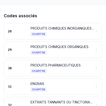
Codes associés
PRODUITS CHIMIQUES INORGANIQUES; COMPOSÉS INORGANIQUES OU ORGANIQUES DE MÉTAUX PRÉCIEUX, D'ÉLÉMENTS RADIOACTIFS, DE MÉTAUX DES TERRES RARES OU D'ISOTOPES
28
CHAPITRE
PRODUITS CHIMIQUES ORGANIQUES
29
CHAPITRE
PRODUITS PHARMACEUTIQUES
30
CHAPITRE
ENGRAIS
31
CHAPITRE
EXTRAITS TANNANTS OU TINCTORIAUX; TANINS ET LEURS DÉRIVÉS; PIGMENTS ET AUTRES MATIÈRES COLORANTES; PEINTURES ET VERNIS; MASTICS; ENCRES
32