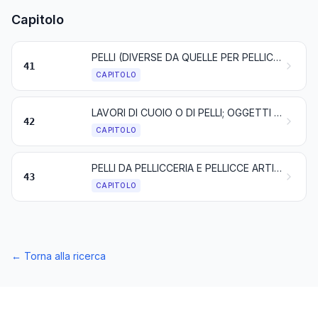
Capitolo
PELLI (DIVERSE DA QUELLE PER PELLICCERIA) E CUOIO
41
CAPITOLO
LAVORI DI CUOIO O DI PELLI; OGGETTI DI SELLERIA E FINIMENTI; OGGETTI DA VIAGGIO, BORSE, BORSETTE E SIMILI CONTENITORI; LAVORI DI BUDELLA
42
CAPITOLO
PELLI DA PELLICCERIA E PELLICCE ARTIFICIALI; RELATIVI LAVORI
43
CAPITOLO
←
Torna alla ricerca