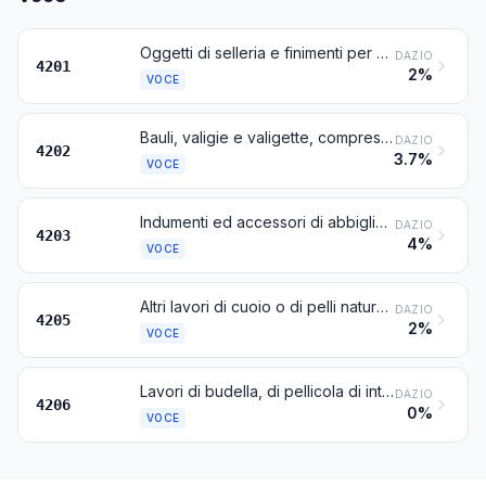
Oggetti di selleria e finimenti per qualunque animale (compresi le tirelle, guinzagli, ginocchielli, museruole, sottoselle, bisacce o fonde, mantelline per cani e oggetti simili), di qualsiasi materia
DAZIO
4201
2%
VOCE
Bauli, valigie e valigette, compresi i bauletti per oggetti di toletta e le valigette portadocumenti, borse portacarte, cartelle, astucci o custodie per occhiali, binocoli, apparecchi fotografici, cineprese, strumenti musicali o armi e simili contenitori; sacche da viaggio, borse isolanti per prodotti alimentari e bevande, borse per oggetti di toletta, sacchi a spalla, borsette, sacche per provviste, portafogli, portamonete, portacarte, portasigarette, borse da tabacco, borse per utensili, sacche per articoli sportivi, astucci per boccette o gioielli, scatole per cipria, astucci o scrigni per oggetti di oreficeria e contenitori simili, di cuoio o di pelli naturali o ricostituiti, di materie plastiche in fogli, di materie tessili, di fibra vulcanizzata o di cartone, oppure ricoperti totalmente o prevalentemente di dette materie o di carta
DAZIO
4202
3.7%
VOCE
Indumenti ed accessori di abbigliamento di cuoio o di pelli, naturali o ricostituiti
DAZIO
4203
4%
VOCE
Altri lavori di cuoio o di pelli naturali o ricostituiti
DAZIO
4205
2%
VOCE
Lavori di budella, di pellicola di intestini « baudruche », di vesciche o di tendini
DAZIO
4206
0%
VOCE