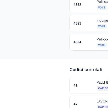
4302
VOCE
Indumen
4303
VOCE
Pellicce
4304
VOCE
Codici correlati
PELLI 
41
CAPIT
42
CAPIT