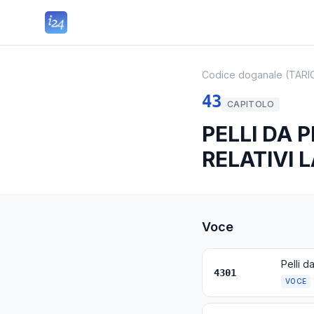
Codice doganale (TARI
43
CAPITOLO
PELLI DA P
RELATIVI 
Voce
4301
VOCE