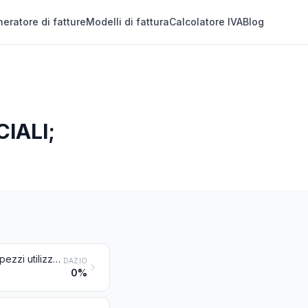
eratore di fatture
Modelli di fattura
Calcolatore IVA
Blog
CIALI;
Pelli da pellicceria gregge (comprese le teste, le code, le zampe e gli altri pezzi utilizzabili in pellicceria), diverse dalle pelli gregge delle voci 4101, 4102 o 4103
DAZIO
0%