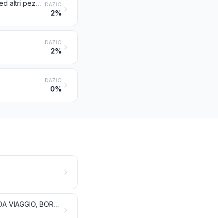
Pelli da pellicceria conciate o preparate (comprese le teste, code, zampe ed altri pezzi, cascami e ritagli), anche riunite (senza aggiunta di altre materie), diverse da quelle della voce 4303
DAZIO
2%
DAZIO
2%
DAZIO
0%
LAVORI DI CUOIO O DI PELLI; OGGETTI DI SELLERIA E FINIMENTI; OGGETTI DA VIAGGIO, BORSE, BORSETTE E SIMILI CONTENITORI; LAVORI DI BUDELLA