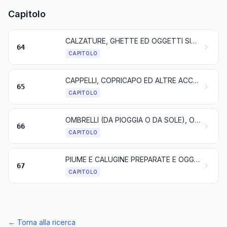
Capitolo
CALZATURE, GHETTE ED OGGETTI SIMILI; PARTI DI QUESTI OGGETTI
64
CAPITOLO
CAPPELLI, COPRICAPO ED ALTRE ACCONCIATURE; LORO PARTI
65
CAPITOLO
OMBRELLI (DA PIOGGIA O DA SOLE), OMBRELLONI, BASTONI DA PASSEGGIO, BASTONI-SEDILE, FRUSTE, FRUSTINI E LORO PARTI
66
CAPITOLO
PIUME E CALUGINE PREPARATE E OGGETTI DI PIUME O DI CALUGINE; FIORI ARTIFICIALI; LAVORI DI CAPELLI
67
CAPITOLO
←
Torna alla ricerca