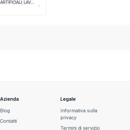
PIUME E CALUGINE PREPARATE E OGGETTI DI PIUME O DI CALUGINE; FIORI ARTIFICIALI; LAVORI DI CAPELLI
Azienda
Legale
Blog
Informativa sulla
privacy
Contatti
Termini di servizio