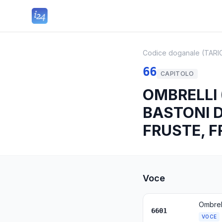
Codice doganale (TARI
66
CAPITOLO
OMBRELLI 
BASTONI D
FRUSTE, F
Voce
6601
VOCE