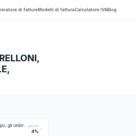
eratore di fatture
Modelli di fattura
Calcolatore IVA
Blog
RELLONI,
E,
Ombrelli (da pioggia o da sole) eombrelloni (compresi i bastoni da passeggio, gli ombrelloni da giardino e simili)
DAZIO
4%