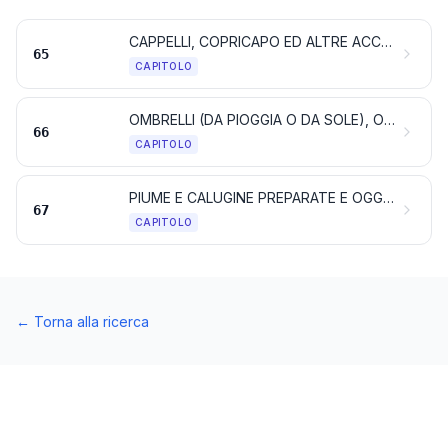
CAPPELLI, COPRICAPO ED ALTRE ACCONCIATURE; LORO PARTI
65
CAPITOLO
OMBRELLI (DA PIOGGIA O DA SOLE), OMBRELLONI, BASTONI DA PASSEGGIO, BASTONI-SEDILE, FRUSTE, FRUSTINI E LORO PARTI
66
CAPITOLO
PIUME E CALUGINE PREPARATE E OGGETTI DI PIUME O DI CALUGINE; FIORI ARTIFICIALI; LAVORI DI CAPELLI
67
CAPITOLO
←
Torna alla ricerca