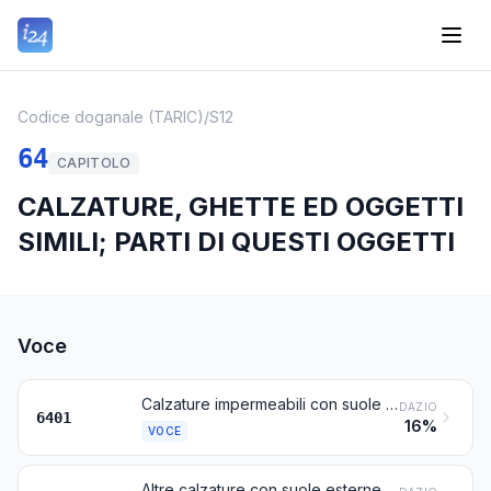
Codice doganale (TARIC)
/
S12
64
CAPITOLO
CALZATURE, GHETTE ED OGGETTI
SIMILI; PARTI DI QUESTI OGGETTI
Voce
Calzature impermeabili con suole esterne e tomaie di gomma o di materia plastica, la cui tomaia non è stata né unita alla suola esterna mediante cucitura o con ribadini, chiodi, viti, naselli o dispositivi simili, né formata da differenti pezzi uniti con questi stessi procedimenti
DAZIO
6401
16%
VOCE
Altre calzature con suole esterne e tomaie di gomma o di materia plastica