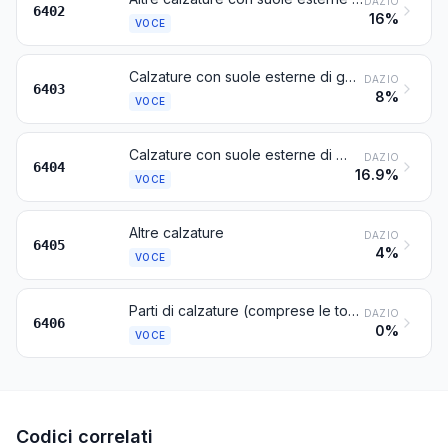
DAZIO
6402
16%
VOCE
Calzature con suole esterne di gomma, di materia plastica, di cuoio naturale o ricostituito e con tomaie di cuoio naturale
DAZIO
6403
8%
VOCE
Calzature con suole esterne di gomma, di materia plastica, di cuoio naturale o ricostituito e con tomaie di materie tessili
DAZIO
6404
16.9%
VOCE
Altre calzature
DAZIO
6405
4%
VOCE
Parti di calzature (comprese le tomaie fissate a suole diverse dalle suole esterne); suole interne amovibili, tallonetti ed oggetti simili amovibili; ghette, gambali ed oggetti simili, e loro parti
DAZIO
6406
0%
VOCE
Codici correlati