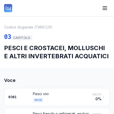
Codice doganale (TARIC)
/
S1
03
CAPITOLO
PESCI E CROSTACEI, MOLLUSCHI
E ALTRI INVERTEBRATI ACQUATICI
Voce
Pesci vivi
DAZIO
0301
0%
VOCE
Pesci freschi o refrigerati, esclusi i filetti di pesce e di altra carne di pesci della voce 0304