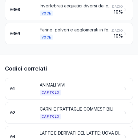
Invertebrati acquatici diversi dai crostacei e dai molluschi, vivi, freschi, refrigerati, congelati, secchi, salati o in salamoia; invertebrati acquatici affumicati diversi dai crostacei e dai molluschi, anche cotti prima o durante l’affumicatura
DAZIO
0308
10%
VOCE
Farine, polveri e agglomerati in forma di pellet di pesci, crostacei, molluschi e altri invertebrati acquatici, atti all’alimentazione umana
DAZIO
0309
10%
VOCE
Codici correlati
ANIMALI VIVI
01
CAPITOLO
CARNI E FRATTAGLIE COMMESTIBILI
02
CAPITOLO
LATTE E DERIVATI DEL LATTE; UOVA DI VOLATILI; MIELE NATURALE; PRODOTTI COMMESTIBILI DI ORIGINE ANIMALE, NON NOMINATI NÉ COMPRESI ALTROVE
04