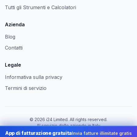
Tutti gli Strumenti e Calcolatori
Azienda
Blog
Contatti
Legale
Informativa sulla privacy
Termini di servizio
©
2026
i24 Limited. All rights reserved.
Al servizio delle aziende in Italy
App di fatturazione gratuita
Invia fatture illimitate gratis
Cambia paese:
Italy