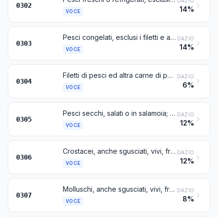
DAZIO
0302
14%
VOCE
Pesci congelati, esclusi i filetti e altre carni di pesci della voce 0304
DAZIO
0303
14%
VOCE
Filetti di pesci ed altra carne di pesci (anche tritata), freschi, refrigerati o congelati
DAZIO
0304
6%
VOCE
Pesci secchi, salati o in salamoia; pesci affumicati, anche cotti prima o durante l’affumicatura
DAZIO
0305
12%
VOCE
Crostacei, anche sgusciati, vivi, freschi, refrigerati, congelati, secchi, salati o in salamoia; crostacei affumicati, anche sgusciati, anche cotti prima o durante l’affumicatura; crostacei non sgusciati, cotti in acqua o al vapore, anche refrigerati, congelati, secchi, salati o in salamoia
DAZIO
0306
12%
VOCE
Molluschi, anche sgusciati, vivi, freschi, refrigerati, congelati, secchi, salati o in salamoia; molluschi affumicati, anche sgusciati, anche cotti prima o durante l’affumicatura
DAZIO
0307
8%
VOCE