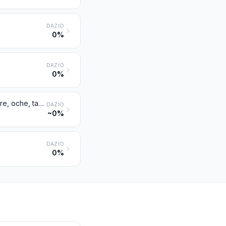
DAZIO
0%
DAZIO
0%
Pollame vivo, vale a dire galli e galline della specie Gallus domesticus, anatre, oche, tacchini, tacchine e faraone
DAZIO
~0%
DAZIO
0%