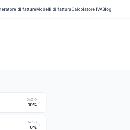
eratore di fatture
Modelli di fattura
Calcolatore IVA
Blog
DAZIO
10%
DAZIO
0%