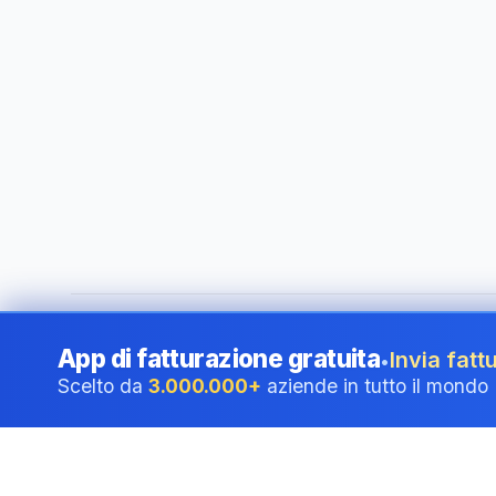
©
2026
i24 Limited. All rights reserved.
•
Al servizio delle a
App di fatturazione gratuita
Invia fattu
•
Scelto da
3.000.000+
aziende in tutto il mondo