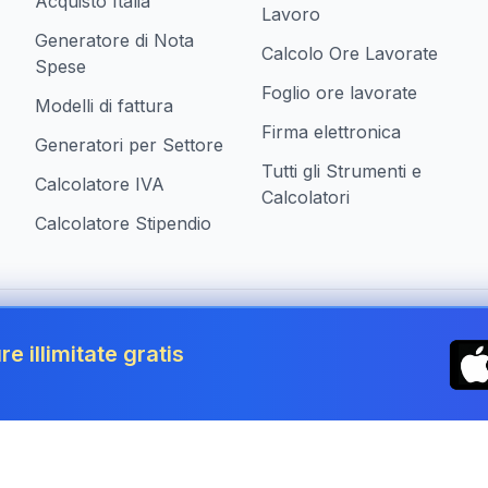
Acquisto Italia
Lavoro
Generatore di Nota
Calcolo Ore Lavorate
Spese
Foglio ore lavorate
Modelli di fattura
Firma elettronica
Generatori per Settore
Tutti gli Strumenti e
Calcolatore IVA
Calcolatori
Calcolatore Stipendio
ziende in Italy
re illimitate gratis