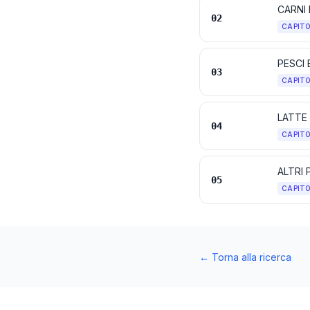
CARNI 
02
CAPIT
PESCI 
03
CAPIT
04
CAPIT
ALTRI
05
CAPIT
←
Torna alla ricerca