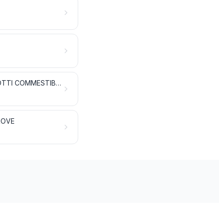
LATTE E DERIVATI DEL LATTE; UOVA DI VOLATILI; MIELE NATURALE; PRODOTTI COMMESTIBILI DI ORIGINE ANIMALE, NON NOMINATI NÉ COMPRESI ALTROVE
ROVE