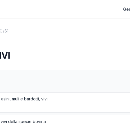
Gen
C)
/
S1
IVI
 asini, muli e bardotti, vivi
 vivi della specie bovina