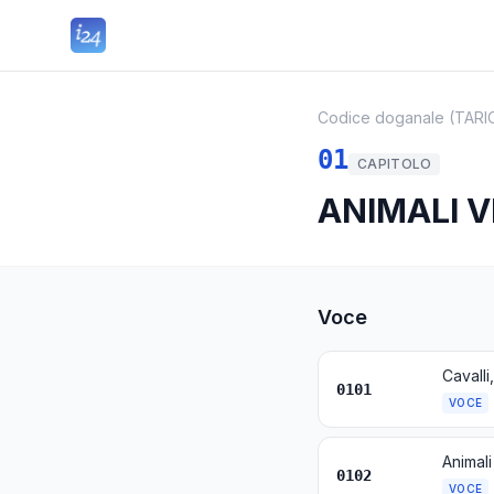
Codice doganale (TARI
01
CAPITOLO
ANIMALI V
Voce
Cavalli,
0101
VOCE
Animali
0102
VOCE