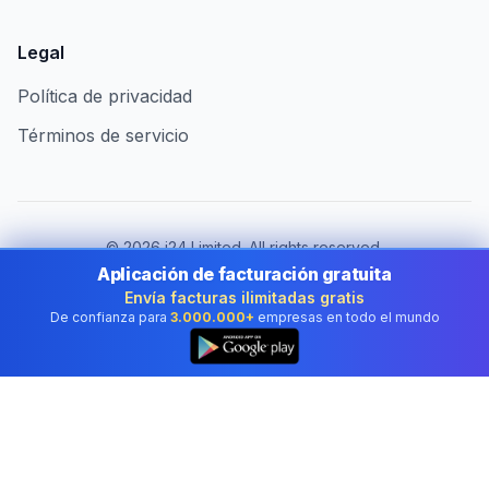
Legal
Política de privacidad
Términos de servicio
©
2026
i24 Limited. All rights reserved.
Al servicio de empresas en Spain
Aplicación de facturación gratuita
Envía facturas ilimitadas gratis
Cambiar de país:
Spain
De confianza para
3.000.000+
empresas en todo el mundo