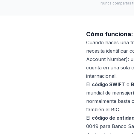
Nunca compartas tu
Cómo funciona: 
Cuando haces una tr
necesita identificar 
Account Number): un 
cuenta en una sola c
internacional.
El
código SWIFT
o
B
mundial de mensajerí
normalmente basta co
también el BIC.
El
código de entida
0049 para Banco Sant