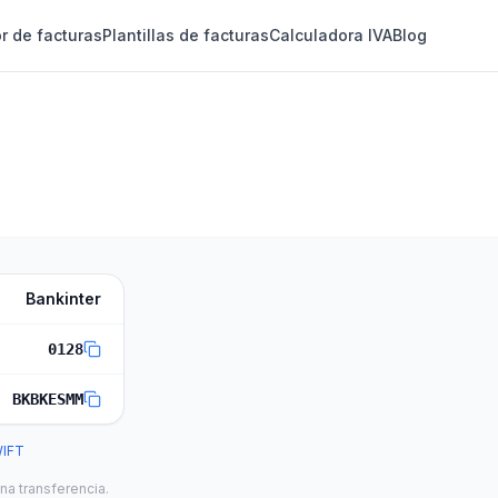
r de facturas
Plantillas de facturas
Calculadora IVA
Blog
Bankinter
0128
BKBKESMM
WIFT
na transferencia.