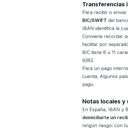
Transferencias 
Para recibir o envia
BIC/SWIFT
del banc
IBAN identifica la c
Conviene recordar q
facilitar por separad
BIC tiene 8 u 11 car
9362.
Para un pago internac
cuenta. Algunos país
pago.
Notas locales y
En España, IBAN y B
domiciliarte un reci
ningún riesgo: con 