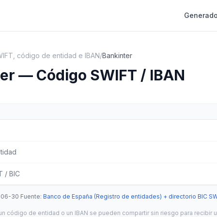
Generado
IFT, código de entidad e IBAN
/
Bankinter
er — Código SWIFT / IBAN
tidad
 / BIC
-06-30
·
Fuente
:
Banco de España (Registro de entidades) + directorio BIC S
n código de entidad o un IBAN se pueden compartir sin riesgo para recibir u