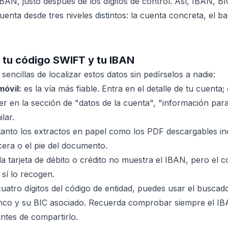
BAN, justo después de los dígitos de control. Así, IBAN, BI
enta desde tres niveles distintos: la cuenta concreta, el 
tu código SWIFT y tu IBAN
sencillas de localizar estos datos sin pedírselos a nadie:
móvil:
es la vía más fiable. Entra en el detalle de tu cuenta
er en la sección de "datos de la cuenta", "información para
lar.
anto los extractos en papel como los PDF descargables in
era o el pie del documento.
la tarjeta de débito o crédito no muestra el IBAN, pero el 
 sí lo recogen.
cuatro dígitos del código de entidad, puedes usar el buscad
banco y su BIC asociado. Recuerda comprobar siempre el I
antes de compartirlo.