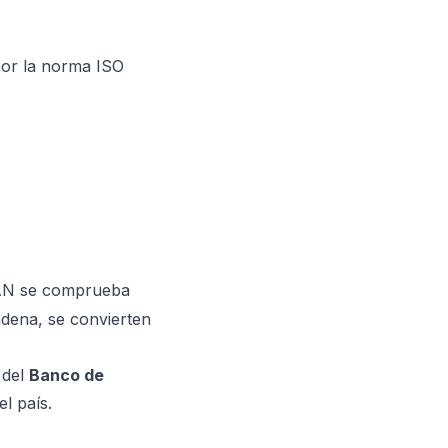
 por la norma ISO
IBAN se comprueba
adena, se convierten
 del
Banco de
l país.