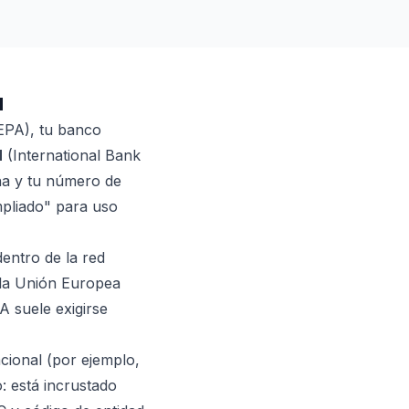
d
EPA), tu banco
N
(International Bank
ina y tu número de
mpliado" para uso
dentro de la red
 la Unión Europea
 suele exigirse
acional (por ejemplo,
: está incrustado