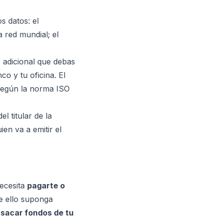
s datos: el
a red mundial; el
o adicional que debas
co y tu oficina. El
 según la norma ISO
l titular de la
en va a emitir el
ecesita
pagarte o
e ello suponga
sacar fondos de tu