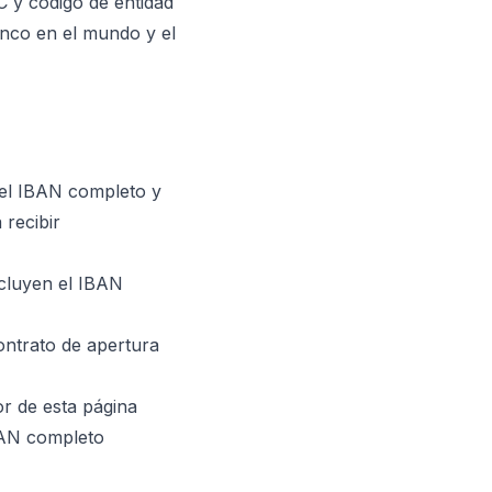
C y código de entidad
banco en el mundo y el
; el IBAN completo y
 recibir
cluyen el IBAN
contrato de apertura
or de esta página
BAN completo