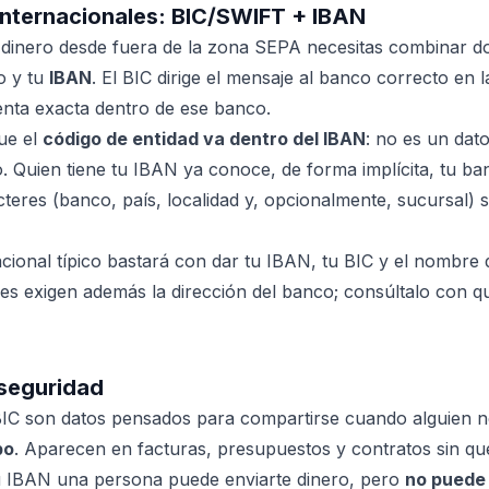
internacionales: BIC/SWIFT + IBAN
r dinero desde fuera de la zona SEPA necesitas combinar do
o y tu
IBAN
. El BIC dirige el mensaje al banco correcto en l
uenta exacta dentro de ese banco.
ue el
código de entidad va dentro del IBAN
: no es un dat
o. Quien tiene tu IBAN ya conoce, de forma implícita, tu ban
acteres (banco, país, localidad y, opcionalmente, sucursal)
ional típico bastará con dar tu IBAN, tu BIC y el nombre de
es exigen además la dirección del banco; consúltalo con qui
 seguridad
IC son datos pensados para compartirse cuando alguien n
bo
. Aparecen en facturas, presupuestos y contratos sin qu
tu IBAN una persona puede enviarte dinero, pero
no puede 