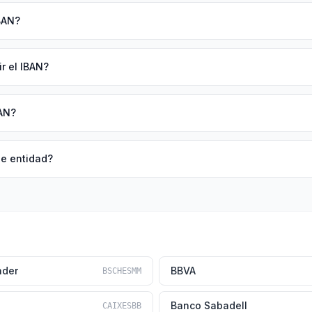
BAN?
r el IBAN?
AN?
de entidad?
nder
BBVA
BSCHESMM
Banco Sabadell
CAIXESBB