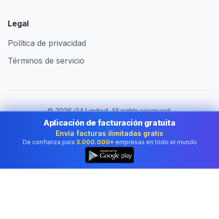
Legal
Política de privacidad
Términos de servicio
©
2026
i24 Limited. All rights reserved.
Al servicio de empresas en Spain
Aplicación de facturación gratuita
Envía facturas ilimitadas gratis
Cambiar de país:
Spain
De confianza para
3.000.000+
empresas en todo el mundo