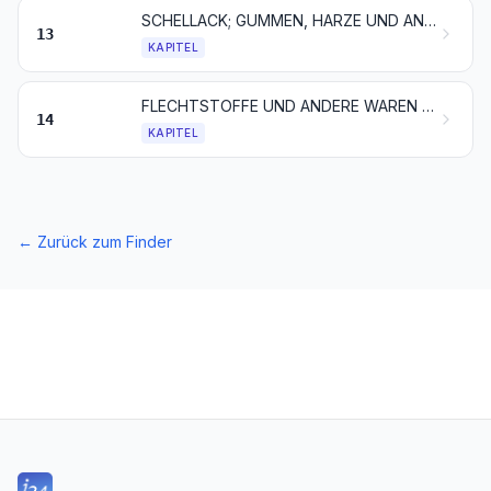
SCHELLACK; GUMMEN, HARZE UND ANDERE PFLANZENSÄFTE UND PFLANZENAUSZÜGE
13
KAPITEL
FLECHTSTOFFE UND ANDERE WAREN PFLANZLICHEN URSPRUNGS, ANDERWEIT WEDER GENANNT NOCH INBEGRIFFEN
14
KAPITEL
←
Zurück zum Finder