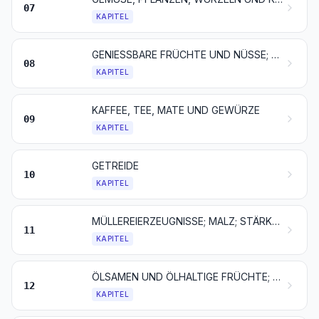
07
KAPITEL
GENIESSBARE FRÜCHTE UND NÜSSE; SCHALEN VON ZITRUSFRÜCHTEN ODER VON MELONEN
08
KAPITEL
KAFFEE, TEE, MATE UND GEWÜRZE
09
KAPITEL
GETREIDE
10
KAPITEL
MÜLLEREIERZEUGNISSE; MALZ; STÄRKE; INULIN; KLEBER VON WEIZEN
11
KAPITEL
ÖLSAMEN UND ÖLHALTIGE FRÜCHTE; VERSCHIEDENE SAMEN UND FRÜCHTE; PFLANZEN ZUM GEWERBE- ODER HEILGEBRAUCH; STROH UND FUTTER
12
KAPITEL