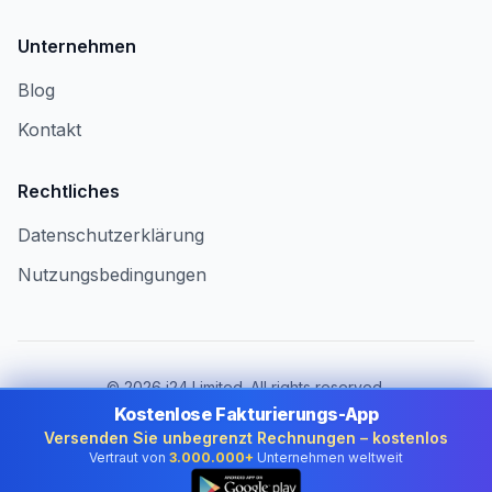
Unternehmen
Blog
Kontakt
Rechtliches
Datenschutzerklärung
Nutzungsbedingungen
©
2026
i24 Limited. All rights reserved.
Für Unternehmen in Germany
Kostenlose Fakturierungs-App
Versenden Sie unbegrenzt Rechnungen – kostenlos
Land ändern:
Germany
Vertraut von
3.000.000+
Unternehmen weltweit