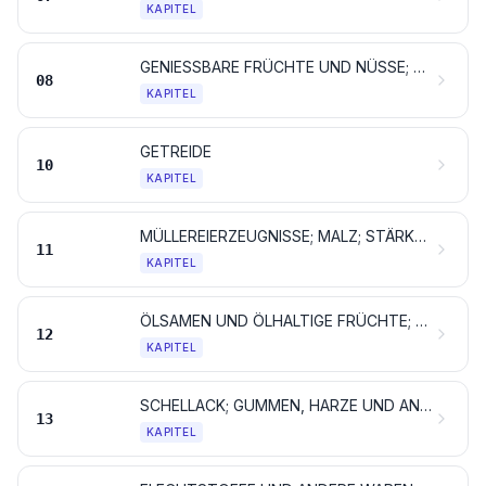
KAPITEL
GENIESSBARE FRÜCHTE UND NÜSSE; SCHALEN VON ZITRUSFRÜCHTEN ODER VON MELONEN
08
KAPITEL
GETREIDE
10
KAPITEL
MÜLLEREIERZEUGNISSE; MALZ; STÄRKE; INULIN; KLEBER VON WEIZEN
11
KAPITEL
ÖLSAMEN UND ÖLHALTIGE FRÜCHTE; VERSCHIEDENE SAMEN UND FRÜCHTE; PFLANZEN ZUM GEWERBE- ODER HEILGEBRAUCH; STROH UND FUTTER
12
KAPITEL
SCHELLACK; GUMMEN, HARZE UND ANDERE PFLANZENSÄFTE UND PFLANZENAUSZÜGE
13
KAPITEL