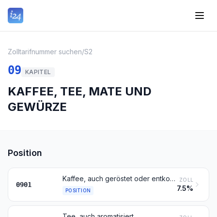
Zolltarifnummer suchen
/
S2
09
KAPITEL
KAFFEE, TEE, MATE UND
GEWÜRZE
Position
Kaffee, auch geröstet oder entkoffeiniert; Kaffeeschalen und Kaffeehäutchen; Kaffeemittel mit beliebigem Kaffeegehalt
ZOLL
0901
7.5%
POSITION
Tee, auch aromatisiert