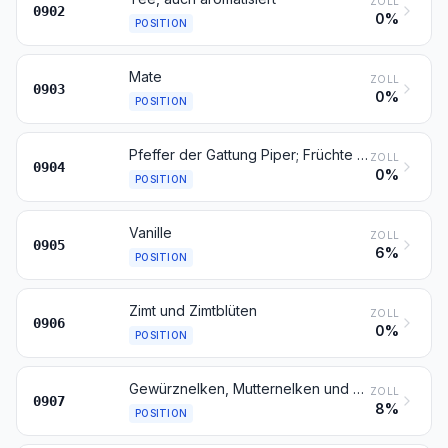
ZOLL
0902
0%
POSITION
Mate
ZOLL
0903
0%
POSITION
Pfeffer der Gattung Piper; Früchte der Gattung Capsicum oder Pimenta, getrocknet oder gemahlen oder sonst zerkleinert
ZOLL
0904
0%
POSITION
Vanille
ZOLL
0905
6%
POSITION
Zimt und Zimtblüten
ZOLL
0906
0%
POSITION
Gewürznelken, Mutternelken und Nelkenstiele
ZOLL
0907
8%
POSITION