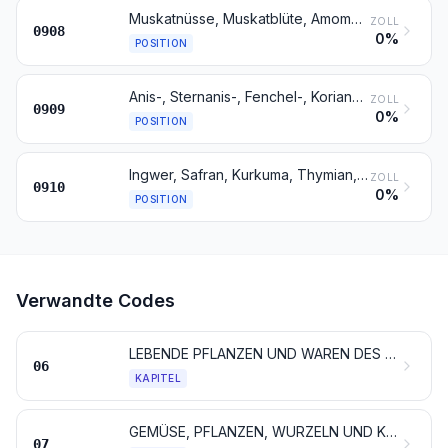
Muskatnüsse, Muskatblüte, Amomen und Kardamomen
ZOLL
0908
0%
POSITION
Anis-, Sternanis-, Fenchel-, Koriander-, Kreuzkümmel- und Kümmelfrüchte; Wacholderbeeren
ZOLL
0909
0%
POSITION
Ingwer, Safran, Kurkuma, Thymian, Lorbeerblätter, Curry und andere Gewürze
ZOLL
0910
0%
POSITION
Verwandte Codes
LEBENDE PFLANZEN UND WAREN DES BLUMENHANDELS
06
KAPITEL
GEMÜSE, PFLANZEN, WURZELN UND KNOLLEN, DIE ZU ERNÄHRUNGSZWECKEN VERWENDET WERDEN
07