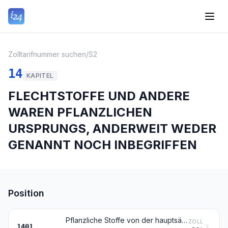
Zolltarifnummer suchen
/
S2
14
KAPITEL
FLECHTSTOFFE UND ANDERE
WAREN PFLANZLICHEN
URSPRUNGS, ANDERWEIT WEDER
GENANNT NOCH INBEGRIFFEN
Position
Pflanzliche Stoffe von der hauptsächlich zum Herstellen von Korb- oder Flechtwaren verwendeten Art (z. B. Bambus, Peddig und Stuhlrohr, Schilf, Binsen, Korbweiden/Flechtweiden, Raffiabast, gereinigtes, gebleichtes oder gefärbtes Getreidestroh, Lindenbast)
ZOLL
1401