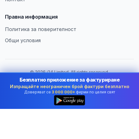
Правна информация
Политика за поверителност
Общи условия
©
2026
i24 Limited. All rights reserved.
В услуга на бизнеса в Bulgaria
Безплатно приложение за фактуриране
Изпращайте неограничен брой фактури безплатно
Смяна на държава:
Bulgaria
Доверяват се
3 000 000+
фирми по целия свят