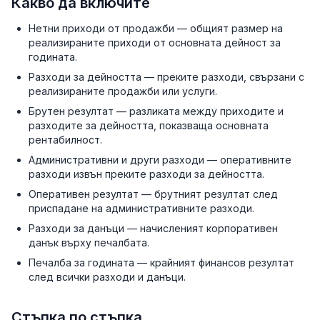
Какво да включите
Нетни приходи от продажби — общият размер на
реализираните приходи от основната дейност за
годината.
Разходи за дейността — преките разходи, свързани с
реализираните продажби или услуги.
Брутен резултат — разликата между приходите и
разходите за дейността, показваща основната
рентабилност.
Административни и други разходи — оперативните
разходи извън преките разходи за дейността.
Оперативен резултат — брутният резултат след
приспадане на административните разходи.
Разходи за данъци — начисленият корпоративен
данък върху печалбата.
Печалба за годината — крайният финансов резултат
след всички разходи и данъци.
Стъпка по стъпка