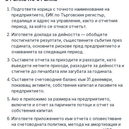
Подгответе корица с точното наименование на
предприятието, ЕИК по Търговския регистър,
седалище и адрес на управление, както и отчетния
период, за който се отнася отчетът.
Изгответе доклада за дейността — обобщете
постигнатите резултати, съществените събития през
годината, основните рискове пред предприятието и
очакванията за следващия период.
Съставете отчета за приходите и разходите, като
въведете нетните приходи, разходите за дейността и
стигнете до печалбата или загубата за годината.
Съставете счетоводния баланс към 31 декември,
показващ активите, собствения капитал и пасивите на
предприятието.
Ако е приложимо за размера на предприятието,
включете и отчет за паричните потоци и отчет за
собствения капитал.
Изгответе приложението към отчета с оповестяване
на счетоводната политика, метода на амортизация и