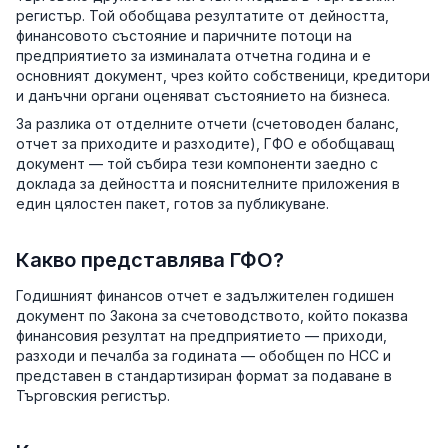
регистър. Той обобщава резултатите от дейността,
финансовото състояние и паричните потоци на
предприятието за изминалата отчетна година и е
основният документ, чрез който собственици, кредитори
и данъчни органи оценяват състоянието на бизнеса.
За разлика от отделните отчети (счетоводен баланс,
отчет за приходите и разходите), ГФО е обобщаващ
документ — той събира тези компоненти заедно с
доклада за дейността и пояснителните приложения в
един цялостен пакет, готов за публикуване.
Какво представлява ГФО?
Годишният финансов отчет е задължителен годишен
документ по Закона за счетоводството, който показва
финансовия резултат на предприятието — приходи,
разходи и печалба за годината — обобщен по НСС и
представен в стандартизиран формат за подаване в
Търговския регистър.