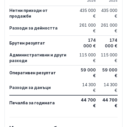
2026
2025
Нетни приходи от
435 000
435 000
продажби
€
€
261 000
261 000
Разходи за дейността
€
€
174
174
Брутен резултат
000 €
000 €
Административни и други
115 000
115 000
разходи
€
€
59 000
59 000
Оперативен резултат
€
€
14 300
14 300
Разходи за данъци
€
€
44 700
44 700
Печалба за годината
€
€