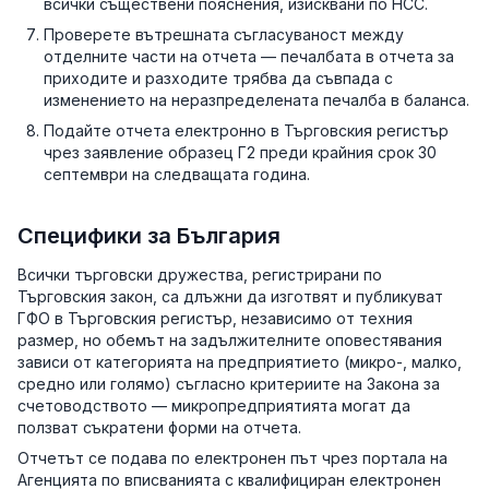
всички съществени пояснения, изисквани по НСС.
Проверете вътрешната съгласуваност между
отделните части на отчета — печалбата в отчета за
приходите и разходите трябва да съвпада с
изменението на неразпределената печалба в баланса.
Подайте отчета електронно в Търговския регистър
чрез заявление образец Г2 преди крайния срок 30
септември на следващата година.
Специфики за България
Всички търговски дружества, регистрирани по
Търговския закон, са длъжни да изготвят и публикуват
ГФО в Търговския регистър, независимо от техния
размер, но обемът на задължителните оповестявания
зависи от категорията на предприятието (микро-, малко,
средно или голямо) съгласно критериите на Закона за
счетоводството — микропредприятията могат да
ползват съкратени форми на отчета.
Отчетът се подава по електронен път чрез портала на
Агенцията по вписванията с квалифициран електронен