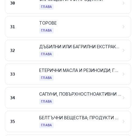
30
ГЛАВА
ТОРОВЕ
31
ГЛАВА
ДЪБИЛНИ ИЛИ БАГРИЛНИ ЕКСТРАКТИ; ТАНИНИ И ТЕХНИТЕ ПРОИЗВОДНИ; ПИГМЕНТИ И ДРУГИ БАГРИЛНИ ВЕЩЕСТВА; БОИ И ЛАКОВЕ; КИТОВЕ; МАСТИЛА
32
ГЛАВА
ЕТЕРИЧНИ МАСЛА И РЕЗИНОИДИ; ГОТОВИ ПАРФЮМЕРИЙНИ ИЛИ ТОАЛЕТНИ ПРОДУКТИ И КОЗМЕТИЧНИ ПРЕПАРАТИ
33
ГЛАВА
САПУНИ, ПОВЪРХНОСТНОАКТИВНИ ОРГАНИЧНИ ПРОДУКТИ, ПРЕПАРАТИ ЗА ПРАНЕ, СМАЗОЧНИ ПРЕПАРАТИ, ИЗКУСТВЕНИ ВОСЪЦИ, ВОСЪЧНИ ПРЕПАРАТИ, ПРЕПАРАТИ ЗА ЛЪСКАНЕ ИЛИ ПОЧИСТВАНЕ, СВЕЩИ И ПОДОБНИ АРТИКУЛИ, ПАСТИ ЗА МОДЕЛИРАНЕ, „ЗЪБОЛЕКАРСКИ ВОСЪЦИ“ И СЪСТАВИ ЗА ЗЪБОЛЕКАРСТВОТО НА БАЗАТА НА ГИПС
34
ГЛАВА
БЕЛТЪЧНИ ВЕЩЕСТВА; ПРОДУКТИ НА БАЗАТА НА МОДИФИЦИРАНИ СКОРБЯЛА ИЛИ НИШЕСТЕ; ЛЕПИЛА; ЕНЗИМИ
35
ГЛАВА