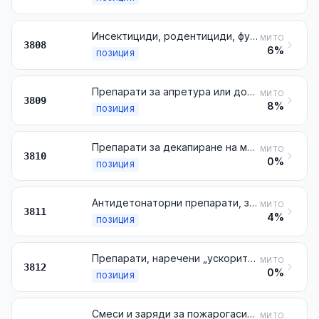
Инсектициди, родентициди, фунгициди, хербициди, инхибитори на кълнене и регулатори на растежа на растенията, дезинфекционни средства и други подобни, представени във форми или опаковки за продажба на дребно или във вид на препарати или артикули, като ленти, фитили и свещи, съдържащи сяра, и хартиени мухоловки
МИТО
3808
6%
ПОЗИЦИЯ
Препарати за апретура или дообработка, ускорители на боядисване или фиксиране на багрила и други продукти и препарати (например препарати за скробване и препарати за стипцоване), използвани при производството на текстил, хартия, кожи или в подобни производства, неупоменати, нито включени другаде
МИТО
3809
8%
ПОЗИЦИЯ
Препарати за декапиране на метали; флюсове за заваряване или спояване и други спомагателни препарати, използвани при заваряване или спояване на металите; пасти и прахове за заваряване или спояване, съставени от метал и от други материали; препарати за обмазване или пълнене на електроди или пръчици за заваряване
МИТО
3810
0%
ПОЗИЦИЯ
Антидетонаторни препарати, забавители на окисляването, добавки, предотвратяващи образуването на смоли, средства за подобряване на вискозитета, антикорозионни добавки и други приготвени добавки за минерални масла (включително за бензин) или за други течности, използвани за същите цели както минералните масла
МИТО
3811
4%
ПОЗИЦИЯ
Препарати, наречени „ускорители на вулканизация“; сложни пластификатори за каучук или пластмаси, неупоменати, нито включени другаде; антиокислителни препарати и други сложни стабилизатори за каучук или пластмаси
МИТО
3812
0%
ПОЗИЦИЯ
Смеси и заряди за пожарогасители; пожарогасителни гранати и бомби
МИТО