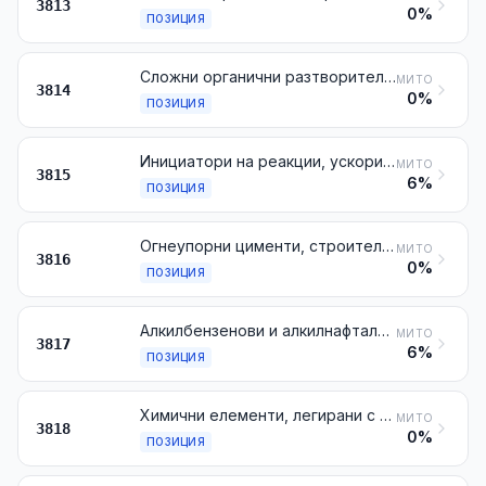
3813
0%
ПОЗИЦИЯ
Сложни органични разтворители и разредители, неупоменати, нито включени другаде; препарати за премахване на бои или лакове
МИТО
3814
0%
ПОЗИЦИЯ
Инициатори на реакции, ускорители на реакции и катализаторни препарати, неупоменати, нито включени другаде
МИТО
3815
6%
ПОЗИЦИЯ
Огнеупорни цименти, строителни разтвори, бетони и други подобни огнеупорни смеси, включително доломит, агломериран с помощта на свързващи вещества, различни от продуктите от № 3801
МИТО
3816
0%
ПОЗИЦИЯ
Алкилбензенови и алкилнафталенови смеси, различни от посочените в № 2707 или 2902
МИТО
3817
6%
ПОЗИЦИЯ
Химични елементи, легирани с оглед използването им в електрониката, под формата на дискове, пластинки или аналогични форми; химични съединения, легирани с оглед използването им в електрониката
МИТО
3818
0%
ПОЗИЦИЯ