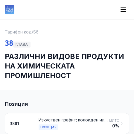
Тарифен код
/
S6
38
ГЛАВА
РАЗЛИЧНИ ВИДОВЕ ПРОДУКТИ
НА ХИМИЧЕСКАТА
ПРОМИШЛЕНОСТ
Позиция
Изкуствен графит; колоиден или полуколоиден графит; препарати на базата на графита или на други форми на въглерода под формата на пасти, блокове, плочки или други полуфабрикати
МИТО
3801
0%
ПОЗИЦИЯ