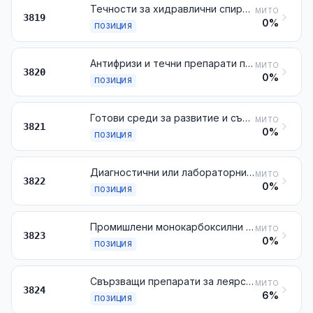
Течности за хидравлични спирачки и други течни препарати за хидравлични трансмисии, които не съдържат нефтени масла или масла от битуминозни минерали или ги съдържат, но под 70 % тегловно
МИТО
3819
0%
ПОЗИЦИЯ
Антифризи и течни препарати против заскрежаване
МИТО
3820
0%
ПОЗИЦИЯ
Готови среди за развитие и съхранение на микроорганизми (включително вирусите и подобни организми) или растителни, човешки или животински клетки
МИТО
3821
0%
ПОЗИЦИЯ
Диагностични или лабораторни реактиви върху всякакъв носител, приготвени диагностични или лабораторни реактиви, дори представени върху носител, дори представени под формата на комплекти, различни от посочените в № 3006; сертифицирани референтни материали
МИТО
3822
0%
ПОЗИЦИЯ
Промишлени монокарбоксилни мастни киселини; масла, получени при рафиниране, съдържащи киселини; промишлени мастни алкохоли
МИТО
3823
0%
ПОЗИЦИЯ
Свързващи препарати за леярски форми или сърца; химични продукти и препарати на химическата промишленост или на други, свързани с нея промишлености (включително смесите от естествени продукти), неупоменати, нито включени другаде
МИТО
3824
6%
ПОЗИЦИЯ