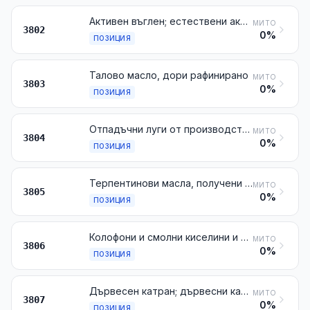
Активен въглен; естествени активирани минерални материали; животински въглен, включително обеднен животински въглен
МИТО
3802
0%
ПОЗИЦИЯ
Талово масло, дори рафинирано
МИТО
3803
0%
ПОЗИЦИЯ
Отпадъчни луги от производството на целулозна маса, дори концентрирани, обеззахарени или обработени химически, включително лигносулфонатите, с изключение на таловото масло от № 3803
МИТО
3804
0%
ПОЗИЦИЯ
Терпентинови масла, получени от балсамова смола, от иглолистна дървесина или при производството на целулоза по сулфатния метод, и други терпенови масла, получени при дестилация или друга обработка на иглолистна дървесина; суров дипентен; терпентиново масло, получено при производството на целулоза по бисулфитния метод, и други сурови парацимоли; борово масло (Pinе oil), съдържащо като главна съставна част алфатерпинеол
МИТО
3805
0%
ПОЗИЦИЯ
Колофони и смолни киселини и техните производни; есенция от колофон и масла от колофон; разтопени смоли
МИТО
3806
0%
ПОЗИЦИЯ
Дървесен катран; дървесни катранени масла; дървесен креозот; дървесен метилов спирт; растителни катрани; смоли за пивоварното производство и подобни продукти на базата на колофоните, смолните киселини или растителните катрани
МИТО
3807
0%
ПОЗИЦИЯ