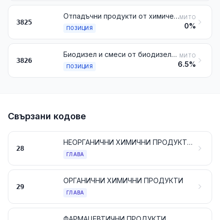
Отпадъчни продукти от химическата или свързани с нея промишлености, неупоменати нито включени другаде; битови отпадъци; утайки от отпадъчни води; други отпадъци, упоменати в забележка 6 към настоящата глава
МИТО
3825
0%
ПОЗИЦИЯ
Биодизел и смеси от биодизел, които не съдържат нефтени масла или масла от битуминозни минерали, или ги съдържат, но под 70 % тегловно
МИТО
3826
6.5%
ПОЗИЦИЯ
Свързани кодове
НЕОРГАНИЧНИ ХИМИЧНИ ПРОДУКТИ; НЕОРГАНИЧНИ ИЛИ ОРГАНИЧНИ СЪЕДИНЕНИЯ НА БЛАГОРОДНИ МЕТАЛИ, НА РАДИОАКТИВНИ ЕЛЕМЕНТИ, НА РЕДКОЗЕМНИ МЕТАЛИ ИЛИ НА ИЗОТОПИ
28
ГЛАВА
ОРГАНИЧНИ ХИМИЧНИ ПРОДУКТИ
29
ГЛАВА
ФАРМАЦЕВТИЧНИ ПРОДУКТИ